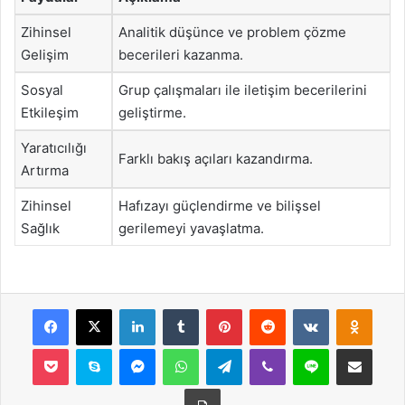
Zihinsel
Analitik düşünce ve problem çözme
Gelişim
becerileri kazanma.
Sosyal
Grup çalışmaları ile iletişim becerilerini
Etkileşim
geliştirme.
Yaratıcılığı
Farklı bakış açıları kazandırma.
Artırma
Zihinsel
Hafızayı güçlendirme ve bilişsel
Sağlık
gerilemeyi yavaşlatma.
Facebook
X
LinkedIn
Tumblr
Pinterest
Reddit
VKontakte
Odnok
Pocket
Skype
Messenger
WhatsApp
Telegram
Viber
Line
E-Posta ile payla
Yazdır