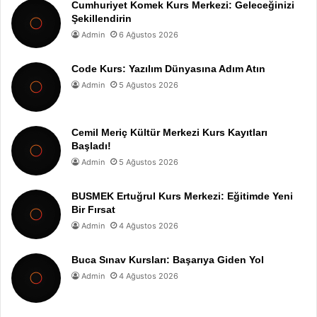
Cumhuriyet Komek Kurs Merkezi: Geleceğinizi
Şekillendirin
Admin
6 Ağustos 2026
Code Kurs: Yazılım Dünyasına Adım Atın
Admin
5 Ağustos 2026
Cemil Meriç Kültür Merkezi Kurs Kayıtları
Başladı!
Admin
5 Ağustos 2026
BUSMEK Ertuğrul Kurs Merkezi: Eğitimde Yeni
Bir Fırsat
Admin
4 Ağustos 2026
Buca Sınav Kursları: Başarıya Giden Yol
Admin
4 Ağustos 2026