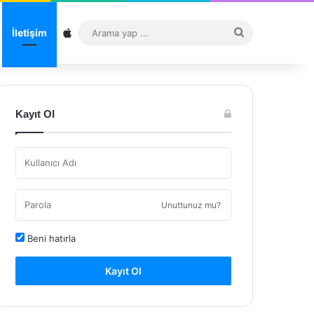
Sitemap
Arama
İletişim
yap
...
Kayıt Ol
Unuttunuz mu?
Beni hatırla
Kayıt Ol