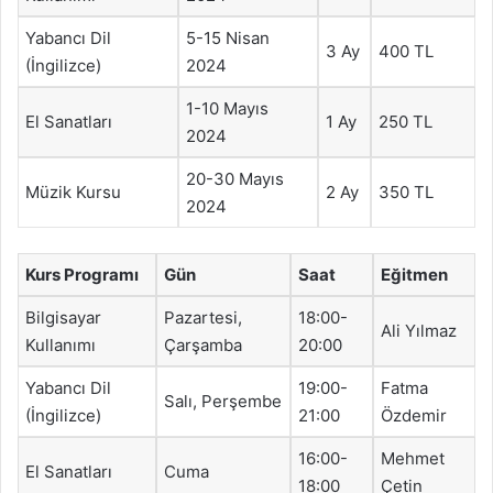
Yabancı Dil
5-15 Nisan
3 Ay
400 TL
(İngilizce)
2024
1-10 Mayıs
El Sanatları
1 Ay
250 TL
2024
20-30 Mayıs
Müzik Kursu
2 Ay
350 TL
2024
Kurs Programı
Gün
Saat
Eğitmen
Bilgisayar
Pazartesi,
18:00-
Ali Yılmaz
Kullanımı
Çarşamba
20:00
Yabancı Dil
19:00-
Fatma
Salı, Perşembe
(İngilizce)
21:00
Özdemir
16:00-
Mehmet
El Sanatları
Cuma
18:00
Çetin