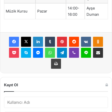
14:00-
Ayşe
Müzik Kursu
Pazar
16:00
Duman
Facebook
X
LinkedIn
Tumblr
Pinterest
Reddit
VKontakte
Odnok
Pocket
Skype
Messenger
WhatsApp
Telegram
Viber
Line
E-Posta ile payla
Yazdır
Kayıt Ol