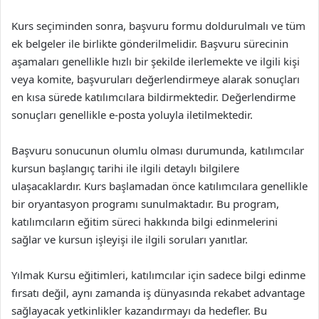
Kurs seçiminden sonra, başvuru formu doldurulmalı ve tüm
ek belgeler ile birlikte gönderilmelidir. Başvuru sürecinin
aşamaları genellikle hızlı bir şekilde ilerlemekte ve ilgili kişi
veya komite, başvuruları değerlendirmeye alarak sonuçları
en kısa sürede katılımcılara bildirmektedir. Değerlendirme
sonuçları genellikle e-posta yoluyla iletilmektedir.
Başvuru sonucunun olumlu olması durumunda, katılımcılar
kursun başlangıç tarihi ile ilgili detaylı bilgilere
ulaşacaklardır. Kurs başlamadan önce katılımcılara genellikle
bir oryantasyon programı sunulmaktadır. Bu program,
katılımcıların eğitim süreci hakkında bilgi edinmelerini
sağlar ve kursun işleyişi ile ilgili soruları yanıtlar.
Yılmak Kursu eğitimleri, katılımcılar için sadece bilgi edinme
fırsatı değil, aynı zamanda iş dünyasında rekabet advantage
sağlayacak yetkinlikler kazandırmayı da hedefler. Bu