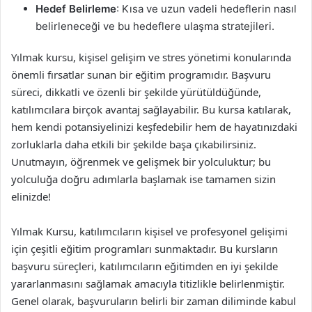
Hedef Belirleme
: Kısa ve uzun vadeli hedeflerin nasıl
belirleneceği ve bu hedeflere ulaşma stratejileri.
Yılmak kursu, kişisel gelişim ve stres yönetimi konularında
önemli fırsatlar sunan bir eğitim programıdır. Başvuru
süreci, dikkatli ve özenli bir şekilde yürütüldüğünde,
katılımcılara birçok avantaj sağlayabilir. Bu kursa katılarak,
hem kendi potansiyelinizi keşfedebilir hem de hayatınızdaki
zorluklarla daha etkili bir şekilde başa çıkabilirsiniz.
Unutmayın, öğrenmek ve gelişmek bir yolculuktur; bu
yolculuğa doğru adımlarla başlamak ise tamamen sizin
elinizde!
Yılmak Kursu, katılımcıların kişisel ve profesyonel gelişimi
için çeşitli eğitim programları sunmaktadır. Bu kursların
başvuru süreçleri, katılımcıların eğitimden en iyi şekilde
yararlanmasını sağlamak amacıyla titizlikle belirlenmiştir.
Genel olarak, başvuruların belirli bir zaman diliminde kabul