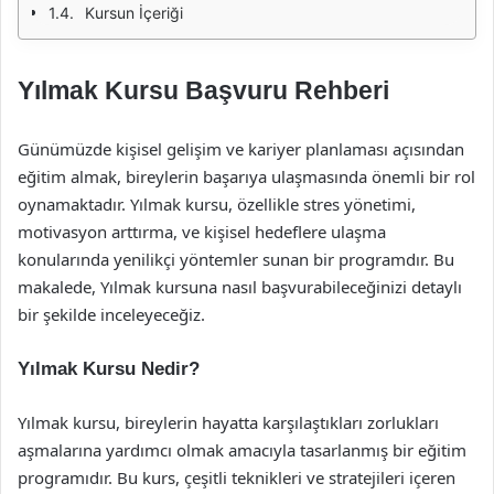
Kursun İçeriği
Yılmak Kursu Başvuru Rehberi
Günümüzde kişisel gelişim ve kariyer planlaması açısından
eğitim almak, bireylerin başarıya ulaşmasında önemli bir rol
oynamaktadır. Yılmak kursu, özellikle stres yönetimi,
motivasyon arttırma, ve kişisel hedeflere ulaşma
konularında yenilikçi yöntemler sunan bir programdır. Bu
makalede, Yılmak kursuna nasıl başvurabileceğinizi detaylı
bir şekilde inceleyeceğiz.
Yılmak Kursu Nedir?
Yılmak kursu, bireylerin hayatta karşılaştıkları zorlukları
aşmalarına yardımcı olmak amacıyla tasarlanmış bir eğitim
programıdır. Bu kurs, çeşitli teknikleri ve stratejileri içeren