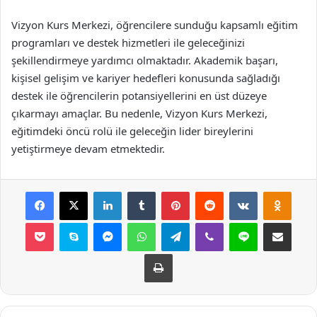
Vizyon Kurs Merkezi, öğrencilere sunduğu kapsamlı eğitim
programları ve destek hizmetleri ile geleceğinizi
şekillendirmeye yardımcı olmaktadır. Akademik başarı,
kişisel gelişim ve kariyer hedefleri konusunda sağladığı
destek ile öğrencilerin potansiyellerini en üst düzeye
çıkarmayı amaçlar. Bu nedenle, Vizyon Kurs Merkezi,
eğitimdeki öncü rolü ile geleceğin lider bireylerini
yetiştirmeye devam etmektedir.
Facebook
X
LinkedIn
Tumblr
Pinterest
Reddit
VKontakte
Odnok
Pocket
Skype
Messenger
WhatsApp
Telegram
Viber
Line
E-Posta ile payla
Yazdır