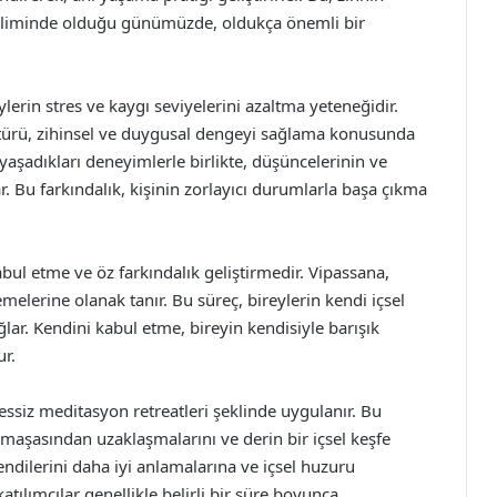
iliminde olduğu günümüzde, oldukça önemli bir
lerin stres ve kaygı seviyelerini azaltma yeteneğidir.
türü, zihinsel ve duygusal dengeyi sağlama konusunda
 yaşadıkları deneyimlerle birlikte, düşüncelerinin ve
 Bu farkındalık, kişinin zorlayıcı durumlarla başa çıkma
ul etme ve öz farkındalık geliştirmedir. Vipassana,
melerine olanak tanır. Bu süreç, bireylerin kendi içsel
ar. Kendini kabul etme, bireyin kendisiyle barışık
r.
essiz meditasyon retreatleri şeklinde uygulanır. Bu
armaşasından uzaklaşmalarını ve derin bir içsel keşfe
kendilerini daha iyi anlamalarına ve içsel huzuru
atılımcılar genellikle belirli bir süre boyunca