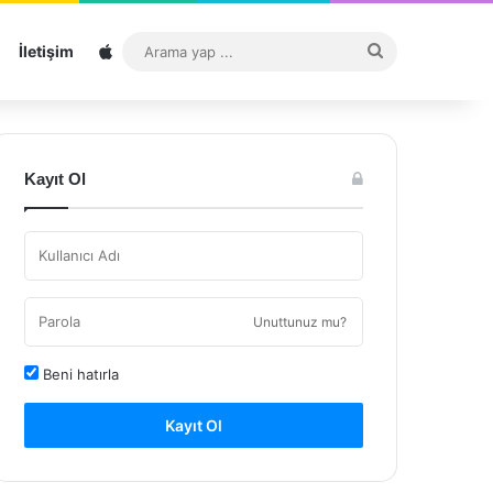
Sitemap
Arama
İletişim
yap
...
Kayıt Ol
Unuttunuz mu?
Beni hatırla
Kayıt Ol