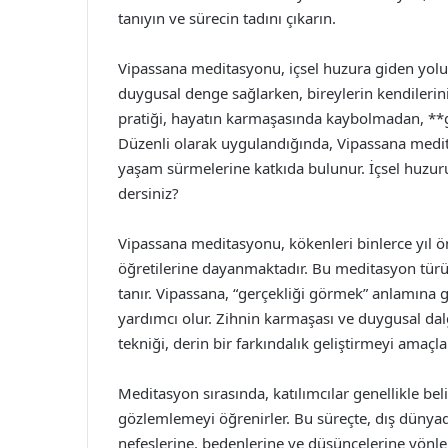
tanıyın ve sürecin tadını çıkarın.
Vipassana meditasyonu, içsel huzura giden yolun 
duygusal denge sağlarken, bireylerin kendilerin
pratiği, hayatın karmaşasında kaybolmadan, **g
Düzenli olarak uygulandığında, Vipassana medita
yaşam sürmelerine katkıda bulunur. İçsel huzur
dersiniz?
Vipassana meditasyonu, kökenleri binlerce yıl ö
öğretilerine dayanmaktadır. Bu meditasyon türü
tanır. Vipassana, “gerçekliği görmek” anlamına g
yardımcı olur. Zihnin karmaşası ve duygusal da
tekniği, derin bir farkındalık geliştirmeyi amaçla
Meditasyon sırasında, katılımcılar genellikle beli
gözlemlemeyi öğrenirler. Bu süreçte, dış dünyada
nefeslerine, bedenlerine ve düşüncelerine yönlend