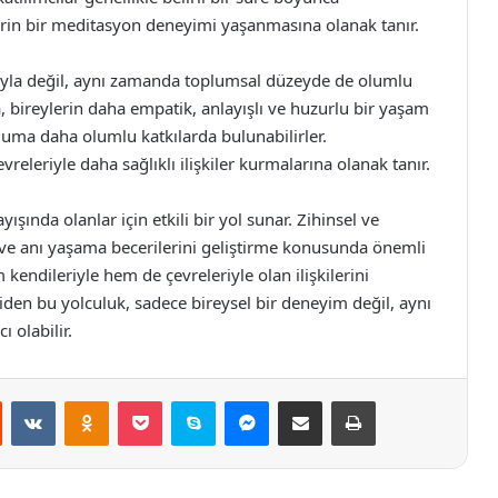
rin bir meditasyon deneyimi yaşanmasına olanak tanır.
rıyla değil, aynı zamanda toplumsal düzeyde de olumlu
a, bireylerin daha empatik, anlayışlı ve huzurlu bir yaşam
luma daha olumlu katkılarda bulunabilirler.
releriyle daha sağlıklı ilişkiler kurmalarına olanak tanır.
şında olanlar için etkili bir yol sunar. Zihinsel ve
ve anı yaşama becerilerini geliştirme konusunda önemli
 kendileriyle hem de çevreleriyle olan ilişkilerini
giden bu yolculuk, sadece bireysel bir deneyim değil, aynı
 olabilir.
st
Reddit
VKontakte
Odnoklassniki
Pocket
Skype
Messenger
E-Posta ile paylaş
Yazdır