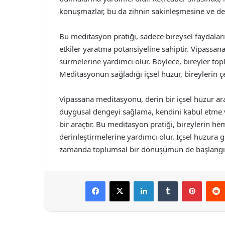
konuşmazlar, bu da zihnin sakinleşmesine ve de
Bu meditasyon pratiği, sadece bireysel faydala
etkiler yaratma potansiyeline sahiptir. Vipassan
sürmelerine yardımcı olur. Böylece, bireyler top
Meditasyonun sağladığı içsel huzur, bireylerin çev
Vipassana meditasyonu, derin bir içsel huzur arayı
duygusal dengeyi sağlama, kendini kabul etme 
bir araçtır. Bu meditasyon pratiği, bireylerin hem
derinleştirmelerine yardımcı olur. İçsel huzura 
zamanda toplumsal bir dönüşümün de başlangıcı
Facebook
X
LinkedIn
Tumblr
Pintere