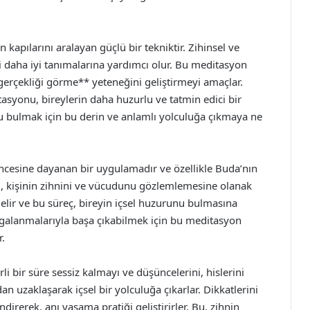
kapılarını aralayan güçlü bir tekniktir. Zihinsel ve
i daha iyi tanımalarına yardımcı olur. Bu meditasyon
erçekliği görme** yeteneğini geliştirmeyi amaçlar.
syonu, bireylerin daha huzurlu ve tatmin edici bir
u bulmak için bu derin ve anlamlı yolculuğa çıkmaya ne
ncesine dayanan bir uygulamadır ve özellikle Buda’nın
, kişinin zihnini ve vücudunu gözlemlemesine olanak
elir ve bu süreç, bireyin içsel huzurunu bulmasına
lgalanmalarıyla başa çıkabilmek için bu meditasyon
r.
rli bir süre sessiz kalmayı ve düşüncelerini, hislerini
n uzaklaşarak içsel bir yolculuğa çıkarlar. Dikkatlerini
irerek, anı yaşama pratiği geliştirirler. Bu, zihnin