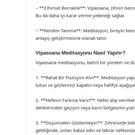
– **Zihinsel Berraklık**: Vipassana, zihnin ber
Bu da daha iyi karar verme yeteneği sağlar.
– **Kendini Tanıma**: Meditasyon, bireyin kendi
anlayış geliştirmesine olanak tanır.
Vipassana Meditasyonu Nasıl Yapılır?
Vipassana meditasyonu, belirli bir yöntem ve dü
1. **Rahat Bir Pozisyon Alın**: Meditasyon yapar
tutun ve gözlerinizi kapatın veya hafifçe aşağıya
2. **Nefesin Farkına Varın**: Nefes alıp verirke
deliklerinden geçişini veya karın bölgesinin yüks
3. **Düşünceleri Gözlemleyin**: Zihninizde bel
geldiğinde, onları kabul edin ve tekrar nefesini