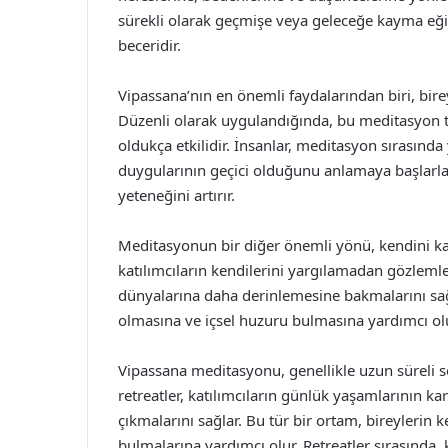
sürekli olarak geçmişe veya geleceğe kayma eğ
beceridir.
Vipassana’nın en önemli faydalarından biri, birey
Düzenli olarak uygulandığında, bu meditasyon 
oldukça etkilidir. İnsanlar, meditasyon sırasında
duygularının geçici olduğunu anlamaya başlarlar.
yeteneğini artırır.
Meditasyonun bir diğer önemli yönü, kendini kab
katılımcıların kendilerini yargılamadan gözlemle
dünyalarına daha derinlemesine bakmalarını sağl
olmasına ve içsel huzuru bulmasına yardımcı olu
Vipassana meditasyonu, genellikle uzun süreli s
retreatler, katılımcıların günlük yaşamlarının k
çıkmalarını sağlar. Bu tür bir ortam, bireylerin 
bulmalarına yardımcı olur. Retreatler sırasında, k