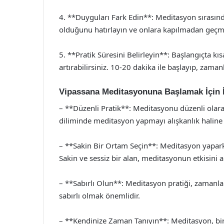
4. **Duyguları Fark Edin**: Meditasyon sırasınd
olduğunu hatırlayın ve onlara kapılmadan geçmel
5. **Pratik Süresini Belirleyin**: Başlangıçta k
artırabilirsiniz. 10-20 dakika ile başlayıp, zamanl
Vipassana Meditasyonuna Başlamak İçin İ
– **Düzenli Pratik**: Meditasyonu düzenli olarak
diliminde meditasyon yapmayı alışkanlık haline 
– **Sakin Bir Ortam Seçin**: Meditasyon yaparke
Sakin ve sessiz bir alan, meditasyonun etkisini art
– **Sabırlı Olun**: Meditasyon pratiği, zamanla g
sabırlı olmak önemlidir.
– **Kendinize Zaman Tanıyın**: Meditasyon, bir 