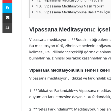
Vipassana Meditasyonunun Faydaları
Skype
Vipassana Meditasyonu Nasıl Yapılır?
Vipassana Meditasyonuna Başlamak İçin İ
E-Posta ile paylaş
Yazdır
Vipassana Meditasyonu: İçsel
Vipassana meditasyonu, **Buda’nın öğretilerine
Bu meditasyon türü, zihnin ve bedenin doğasına 
kelimesi, Pali dilinde “gerçekliği görmek” anlamı
bulmalarına, zihinsel berraklık kazanmalarına 
Vipassana Meditasyonunun Temel İlkeleri
Vipassana meditasyonu, dikkat ve farkındalık üze
1. **Dikkat ve Farkındalık**: Vipassana meditasy
duyumları fark etmesine dayanır. Bu farkındalık,
2. **Nefes Farkındalığı**: Meditasyonun başlan