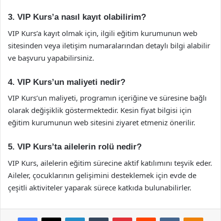
3. VIP Kurs’a nasıl kayıt olabilirim?
VIP Kurs’a kayıt olmak için, ilgili eğitim kurumunun web
sitesinden veya iletişim numaralarından detaylı bilgi alabilir
ve başvuru yapabilirsiniz.
4. VIP Kurs’un maliyeti nedir?
VIP Kurs’un maliyeti, programın içeriğine ve süresine bağlı
olarak değişiklik göstermektedir. Kesin fiyat bilgisi için
eğitim kurumunun web sitesini ziyaret etmeniz önerilir.
5. VIP Kurs’ta ailelerin rolü nedir?
VIP Kurs, ailelerin eğitim sürecine aktif katılımını teşvik eder.
Aileler, çocuklarının gelişimini desteklemek için evde de
çeşitli aktiviteler yaparak sürece katkıda bulunabilirler.
Facebook
X
LinkedIn
Tumblr
Pinterest
Reddit
VKontakte
Odnok