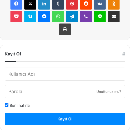
Pocket
Skype
Messenger
WhatsApp
Telegram
Viber
Line
E-Posta ile payla
Yazdır
Kayıt Ol
Unuttunuz mu?
Beni hatırla
Kayıt Ol