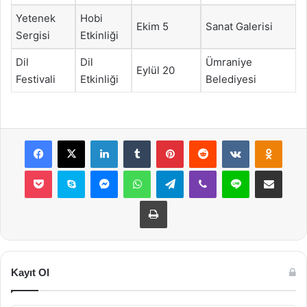
Yetenek
Hobi
Ekim 5
Sanat Galerisi
Sergisi
Etkinliği
Dil
Dil
Ümraniye
Eylül 20
Festivali
Etkinliği
Belediyesi
Facebook
X
LinkedIn
Tumblr
Pinterest
Reddit
VKontakte
Odnok
Pocket
Skype
Messenger
WhatsApp
Telegram
Viber
Line
E-Posta ile payla
Yazdır
Kayıt Ol