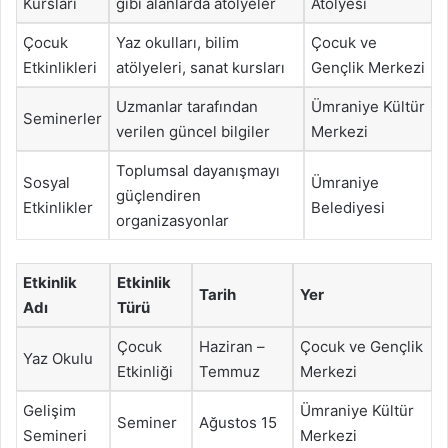
Kursları
gibi alanlarda atölyeler
Atölyesi
Çocuk
Yaz okulları, bilim
Çocuk ve
Etkinlikleri
atölyeleri, sanat kursları
Gençlik Merkezi
Uzmanlar tarafından
Ümraniye Kültür
Seminerler
verilen güncel bilgiler
Merkezi
Toplumsal dayanışmayı
Sosyal
Ümraniye
güçlendiren
Etkinlikler
Belediyesi
organizasyonlar
Etkinlik
Etkinlik
Tarih
Yer
Adı
Türü
Çocuk
Haziran –
Çocuk ve Gençlik
Yaz Okulu
Etkinliği
Temmuz
Merkezi
Gelişim
Ümraniye Kültür
Seminer
Ağustos 15
Semineri
Merkezi