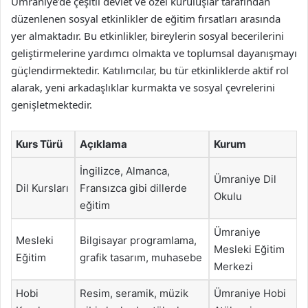
Ümraniye’de çeşitli devlet ve özel kuruluşlar tarafından
düzenlenen sosyal etkinlikler de eğitim fırsatları arasında
yer almaktadır. Bu etkinlikler, bireylerin sosyal becerilerini
geliştirmelerine yardımcı olmakta ve toplumsal dayanışmayı
güçlendirmektedir. Katılımcılar, bu tür etkinliklerde aktif rol
alarak, yeni arkadaşlıklar kurmakta ve sosyal çevrelerini
genişletmektedir.
Kurs Türü
Açıklama
Kurum
İngilizce, Almanca,
Ümraniye Dil
Dil Kursları
Fransızca gibi dillerde
Okulu
eğitim
Ümraniye
Mesleki
Bilgisayar programlama,
Mesleki Eğitim
Eğitim
grafik tasarım, muhasebe
Merkezi
Hobi
Resim, seramik, müzik
Ümraniye Hobi