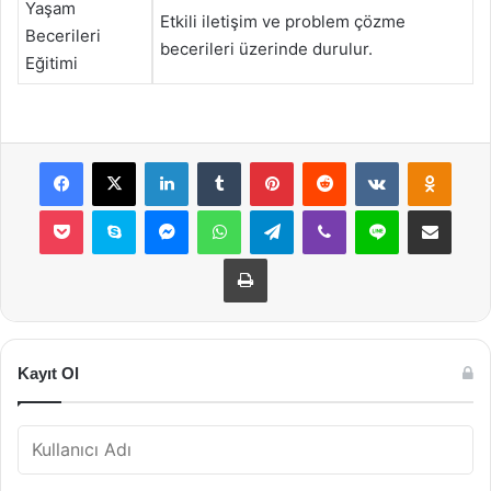
Yaşam
Etkili iletişim ve problem çözme
Becerileri
becerileri üzerinde durulur.
Eğitimi
Facebook
X
LinkedIn
Tumblr
Pinterest
Reddit
VKontakte
Odnok
Pocket
Skype
Messenger
WhatsApp
Telegram
Viber
Line
E-Posta ile payla
Yazdır
Kayıt Ol