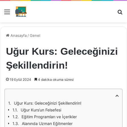
Menü
Ar
Anasayfa
/
Genel
Uğur Kurs: Geleceğinizi
Şekillendirin!
19 Eylül 2024
4 dakika okuma süresi
Uğur Kurs: Geleceğinizi Şekillendirin!
Uğur Kurs’un Felsefesi
Eğitim Programları ve İçerikler
Alanında Uzman Eğitmenler