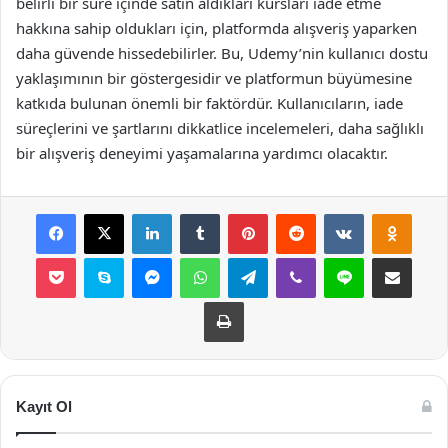
belirli bir süre içinde satın aldıkları kursları iade etme
hakkına sahip oldukları için, platformda alışveriş yaparken
daha güvende hissedebilirler. Bu, Udemy’nin kullanıcı dostu
yaklaşımının bir göstergesidir ve platformun büyümesine
katkıda bulunan önemli bir faktördür. Kullanıcıların, iade
süreçlerini ve şartlarını dikkatlice incelemeleri, daha sağlıklı
bir alışveriş deneyimi yaşamalarına yardımcı olacaktır.
Facebook
X
LinkedIn
Tumblr
Pinterest
Reddit
VKontakte
Odnok
Pocket
Skype
Messenger
WhatsApp
Telegram
Viber
Line
E-Posta ile payla
Yazdır
Kayıt Ol