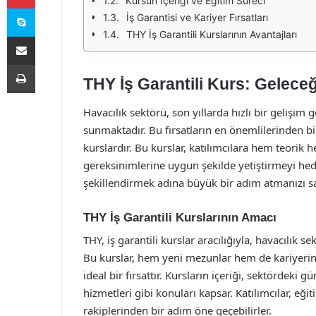
Kursun İçeriği ve Eğitim Süreci
Skype
İş Garantisi ve Kariyer Fırsatları
THY İş Garantili Kurslarının Avantajları
E-Posta ile paylaş
Yazdır
THY İş Garantili Kurs: Geleceği
Havacılık sektörü, son yıllarda hızlı bir gelişim g
sunmaktadır. Bu fırsatların en önemlilerinden bir
kurslardır. Bu kurslar, katılımcılara hem teorik 
gereksinimlerine uygun şekilde yetiştirmeyi hedef
şekillendirmek adına büyük bir adım atmanızı sa
THY İş Garantili Kurslarının Amacı
THY, iş garantili kurslar aracılığıyla, havacılık s
Bu kurslar, hem yeni mezunlar hem de kariyerini
ideal bir fırsattır. Kursların içeriği, sektördeki 
hizmetleri gibi konuları kapsar. Katılımcılar, eği
rakiplerinden bir adım öne geçebilirler.