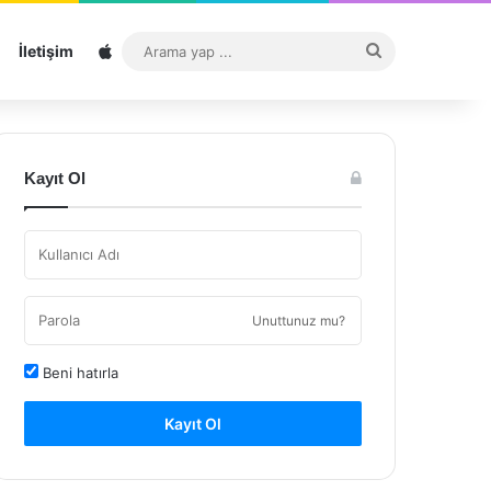
Sitemap
Arama
İletişim
yap
...
Kayıt Ol
Unuttunuz mu?
Beni hatırla
Kayıt Ol