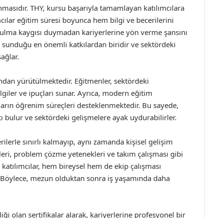
unmasıdır. THY, kursu başarıyla tamamlayan katılımcılara
cılar eğitim süresi boyunca hem bilgi ve becerilerini
bulma kaygısı duymadan kariyerlerine yön verme şansını
ra sunduğu en önemli katkılardan biridir ve sektördeki
ağlar.
ndan yürütülmektedir. Eğitmenler, sektördeki
ilgiler ve ipuçları sunar. Ayrıca, modern eğitim
cıların öğrenim süreçleri desteklenmektedir. Bu sayede,
tı bulur ve sektördeki gelişmelere ayak uydurabilirler.
rilerle sınırlı kalmayıp, aynı zamanda kişisel gelişim
ileri, problem çözme yetenekleri ve takım çalışması gibi
 katılımcılar, hem bireysel hem de ekip çalışması
r. Böylece, mezun olduktan sonra iş yaşamında daha
iği olan sertifikalar alarak, kariyerlerine profesyonel bir