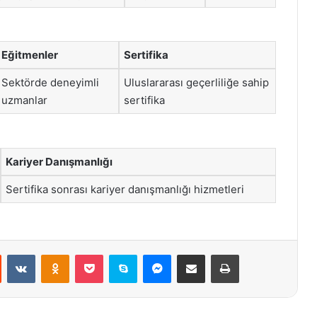
Eğitmenler
Sertifika
Sektörde deneyimli
Uluslararası geçerliliğe sahip
uzmanlar
sertifika
Kariyer Danışmanlığı
Sertifika sonrası kariyer danışmanlığı hizmetleri
st
Reddit
VKontakte
Odnoklassniki
Pocket
Skype
Messenger
E-Posta ile paylaş
Yazdır