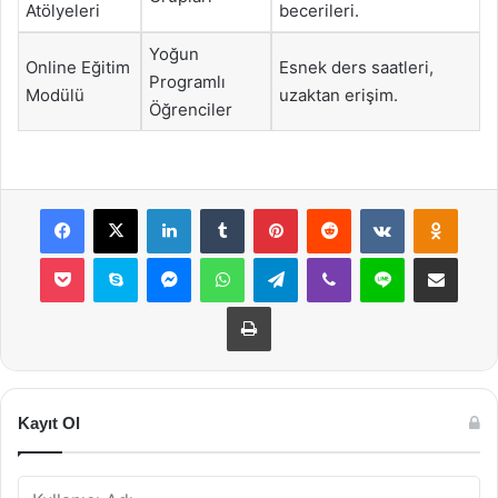
Atölyeleri
becerileri.
Yoğun
Online Eğitim
Esnek ders saatleri,
Programlı
Modülü
uzaktan erişim.
Öğrenciler
Facebook
X
LinkedIn
Tumblr
Pinterest
Reddit
VKontakte
Odnok
Pocket
Skype
Messenger
WhatsApp
Telegram
Viber
Line
E-Posta ile payla
Yazdır
Kayıt Ol