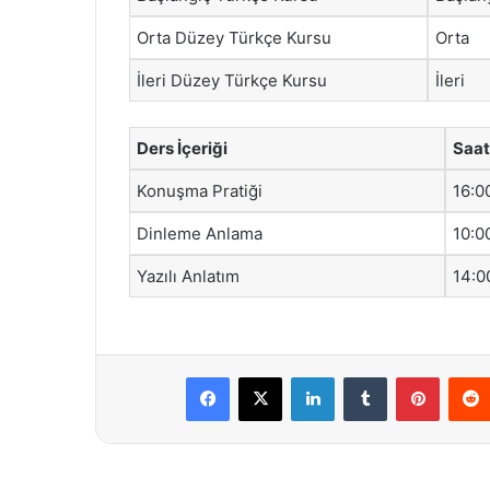
Orta Düzey Türkçe Kursu
Orta
İleri Düzey Türkçe Kursu
İleri
Ders İçeriği
Saat
Konuşma Pratiği
16:0
Dinleme Anlama
10:0
Yazılı Anlatım
14:0
Facebook
X
LinkedIn
Tumblr
Pintere