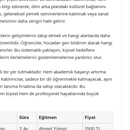
 bilgi edinerek, dilin arka plandaki kültürel bağlamını
lmak, geleneksel yemek seminerlerine katılmak veya sanat
öğrenimini daha zengin hale getirir.
ilerin gelişimlerini takip etmek ve hangi alanlarda daha
 önemlidir. Öğrenciler, hocadan geri bildirim alarak hangi
nirler. Bu sistematik yaklaşım, kişisel hedeflere
erin ilerlemelerini gözlemlemelerine yardımcı olur.
i bir yer tutmaktadır. Hem akademik başarıyı artırma
 Katılımcılar, sadece bir dil öğrenmekle kalmayacak, aynı
i tanıma fırsatına da sahip olacaklardır. Bu
hem kişisel hem de profesyonel hayatlarında büyük
Süre
Eğitmen
Fiyat
gıç
3 Ay
Ahmet Yılmaz
1500 TL