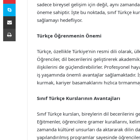
Skype
sadece bireysel gelişim için değil, aynı zamanda
öneme sahiptir. İşte bu noktada, sınıf Türkçe kur
E-Posta ile paylaş
sağlamayı hedefliyor.
Yazdır
Türkçe Öğrenmenin Önemi
Türkçe, özellikle Türkiye’nin resmi dili olarak, ü
Öğrenciler, dil becerilerini geliştirerek akademi
ilişkilerini de güçlendirebilirler. Profesyonel ha
iş yaşamında önemli avantajlar sağlamaktadır. İş 
kurmak, kariyer basamaklarını hızlıca tırmanmayı
Sınıf Türkçe Kurslarının Avantajları
Sınıf Türkçe kursları, bireylerin dil becerilerini 
Eğitmenler, öğrencilere gramer kurallarını, kelim
zamanda kültürel unsurları da aktararak dilin d
yapılandırılmış programlar sayesinde öğrenciler