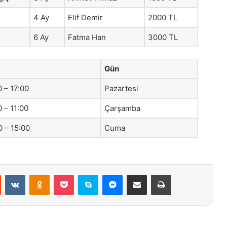
4 Ay
Elif Demir
2000 TL
6 Ay
Fatma Han
3000 TL
Gün
0 – 17:00
Pazartesi
0 – 11:00
Çarşamba
0 – 15:00
Cuma
st
Reddit
VKontakte
Odnoklassniki
Pocket
Skype
Messenger
E-Posta ile paylaş
Yazdır