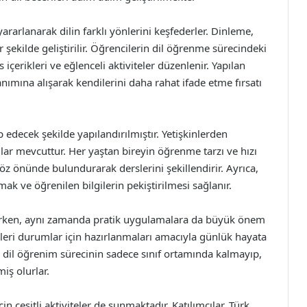
yararlanarak dilin farklı yönlerini keşfederler. Dinleme,
ekilde geliştirilir. Öğrencilerin dil öğrenme sürecindeki
içerikleri ve eğlenceli aktiviteler düzenlenir. Yapılan
anımına alışarak kendilerini daha rahat ifade etme fırsatı
ap edecek şekilde yapılandırılmıştır. Yetişkinlerden
lar mevcuttur. Her yaştan bireyin öğrenme tarzı ve hızı
öz önünde bulundurarak derslerini şekillendirir. Ayrıca,
mak ve öğrenilen bilgilerin pekiştirilmesi sağlanır.
ağlarken, aynı zamanda pratik uygulamalara da büyük önem
ekleri durumlar için hazırlanmaları amacıyla günlük hayata
e, dil öğrenim sürecinin sadece sınıf ortamında kalmayıp,
iş olurlar.
çin çeşitli aktiviteler de sunmaktadır. Katılımcılar, Türk