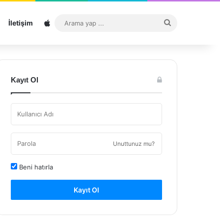
Sitemap
Arama
İletişim
yap
...
Kayıt Ol
Unuttunuz mu?
Beni hatırla
Kayıt Ol