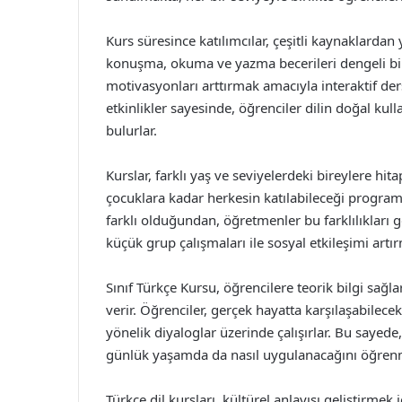
Kurs süresince katılımcılar, çeşitli kaynaklardan 
konuşma, okuma ve yazma becerileri dengeli bir ş
motivasyonları arttırmak amacıyla interaktif ders 
etkinlikler sayesinde, öğrenciler dilin doğal kull
bulurlar.
Kurslar, farklı yaş ve seviyelerdeki bireylere hit
çocuklara kadar herkesin katılabileceği program
farklı olduğundan, öğretmenler bu farklılıkları g
küçük grup çalışmaları ile sosyal etkileşimi artır
Sınıf Türkçe Kursu, öğrencilere teorik bilgi s
verir. Öğrenciler, gerçek hayatta karşılaşabilec
yönelik diyaloglar üzerinde çalışırlar. Bu sayed
günlük yaşamda da nasıl uygulanacağını öğrenm
Türkçe dil kursları, kültürel anlayışı geliştirmek i