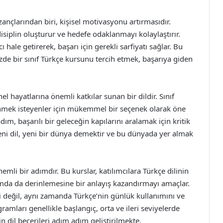
ançlarından biri, kişisel motivasyonu artırmasıdır.
siplin oluşturur ve hedefe odaklanmayı kolaylaştırır.
ı hale getirerek, başarı için gerekli sarfiyatı sağlar. Bu
de bir sınıf Türkçe kursunu tercih etmek, başarıya giden
l hayatlarına önemli katkılar sunan bir dildir. Sınıf
öğrenmek isteyenler için mükemmel bir seçenek olarak öne
adım, başarılı bir geleceğin kapılarını aralamak için kritik
eni dil, yeni bir dünya demektir ve bu dünyada yer almak
mli bir adımdır. Bu kurslar, katılımcılara Türkçe dilinin
amda da derinlemesine bir anlayış kazandırmayı amaçlar.
i değil, aynı zamanda Türkçe’nin günlük kullanımını ve
ramları genellikle başlangıç, orta ve ileri seviyelerde
in dil becerileri adım adım geliştirilmekte.