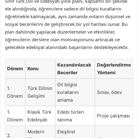
Sınıf Türk Dili ve Edebiyatı yıllık planı, kapsamlı bir şekilde
ele alındığında, öğrencilere sadece dil bilgisi kurallarını
öğretmekle kalmayacak, aynı zamanda onların düşünsel ve
sosyal becerilerini de geliştirecek bir yol haritası sunar. Bu
plan dahilinde yapılacak düzenlemeler ve etkinlikler,
öğrencilerin derslere olan motivasyonunu artıracak ve
gelecekte edebiyat alanındaki başarılarını destekleyecektir.
Kazandırılacak
Değerlendirme
Dönem
Konu
Beceriler
Yöntemi
Dil bilgisi
1.
Türk Dilinin
kurallarını
Sınav, ödev
Dönem
Gelişimi
anlama
1.
Klasik Türk
Edebi türleri
Proje çalışması
Dönem
Edebiyatı
tanıma
Modern
Eleştirel
2.