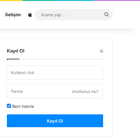
Sitemap
Arama
İletişim
yap
...
Kayıt Ol
Unuttunuz mu?
Beni hatırla
Kayıt Ol