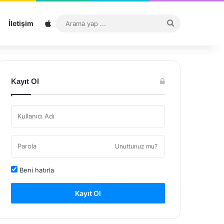
Sitemap
Arama
İletişim
yap
...
Kayıt Ol
Unuttunuz mu?
Beni hatırla
Kayıt Ol