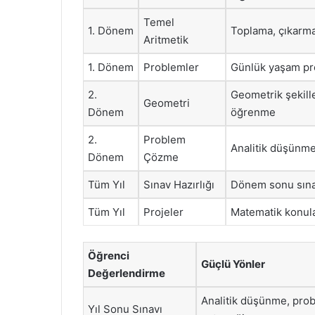
Temel
1. Dönem
Toplama, çıkarma
Aritmetik
1. Dönem
Problemler
Günlük yaşam pro
2.
Geometrik şekille
Geometri
Dönem
öğrenme
2.
Problem
Analitik düşünme
Dönem
Çözme
Tüm Yıl
Sınav Hazırlığı
Dönem sonu sınavl
Tüm Yıl
Projeler
Matematik konular
Öğrenci
Güçlü Yönler
Değerlendirme
Analitik düşünme, pr
Yıl Sonu Sınavı