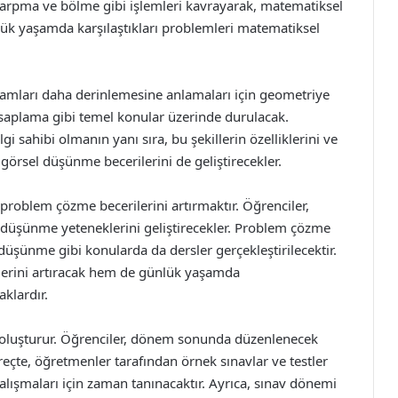
 çarpma ve bölme gibi işlemleri kavrayarak, matematiksel
nlük yaşamda karşılaştıkları problemleri matematiksel
amları daha derinlemesine anlamaları için geometriye
hesaplama gibi temel konular üzerinde durulacak.
gi sahibi olmanın yanı sıra, bu şekillerin özelliklerini ve
 görsel düşünme becerilerini de geliştirecekler.
n problem çözme becerilerini artırmaktır. Öğrenciler,
k düşünme yeteneklerini geliştirecekler. Problem çözme
l düşünme gibi konularda da dersler gerçekleştirilecektir.
lerini artıracak hem de günlük yaşamda
aklardır.
ını oluşturur. Öğrenciler, dönem sonunda düzenlenecek
reçte, öğretmenler tarafından örnek sınavlar ve testler
çalışmaları için zaman tanınacaktır. Ayrıca, sınav dönemi