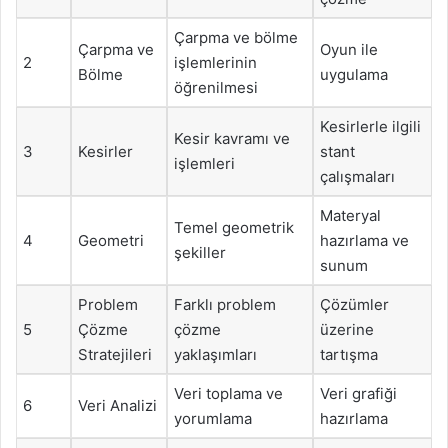
Çarpma ve bölme
Çarpma ve
Oyun ile
2
işlemlerinin
Bölme
uygulama
öğrenilmesi
Kesirlerle ilgili
Kesir kavramı ve
3
Kesirler
stant
işlemleri
çalışmaları
Materyal
Temel geometrik
4
Geometri
hazırlama ve
şekiller
sunum
Problem
Farklı problem
Çözümler
5
Çözme
çözme
üzerine
Stratejileri
yaklaşımları
tartışma
Veri toplama ve
Veri grafiği
6
Veri Analizi
yorumlama
hazırlama