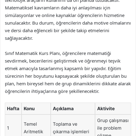
teknolojik araçların kullanımı da ön planda tutulacaktır.
Matematiksel kavramların daha iyi anlaşılması için
simülasyonlar ve online kaynaklar öğrencilerin hizmetine
sunulacaktır. Bu durum, öğrencilerin daha motive olmalarını
ve dersi daha eğlenceli bir şekilde takip etmelerini
sağlayacaktır.
Sınıf Matematik Kurs Planı, öğrencilere matematiği
sevdirmek, becerilerini geliştirmek ve öğrenmeyi teşvik
etmek amacıyla tasarlanmış kapsamlı bir yapıdır. Eğitim
sürecinin her boyutunu kapsayacak şekilde oluşturulan bu
plan, hem bireysel hem de grup dinamiklerini dikkate alarak
öğrencilerin ihtiyaçlarına göre şekillenecektir.
Hafta
Konu
Açıklama
Aktivite
Grup çalışması
Temel
Toplama ve
1
ile problem
Aritmetik
çıkarma işlemleri
çözme