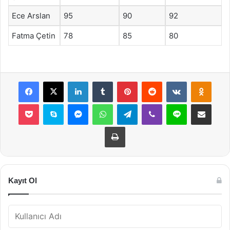
Ece Arslan
95
90
92
Fatma Çetin
78
85
80
Facebook
X
LinkedIn
Tumblr
Pinterest
Reddit
VKontakte
Odnok
Pocket
Skype
Messenger
WhatsApp
Telegram
Viber
Line
E-Posta ile payla
Yazdır
Kayıt Ol