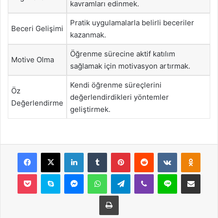
kavramları edinmek.
Pratik uygulamalarla belirli beceriler
Beceri Gelişimi
kazanmak.
Öğrenme sürecine aktif katılım
Motive Olma
sağlamak için motivasyon artırmak.
Kendi öğrenme süreçlerini
Öz
değerlendirdikleri yöntemler
Değerlendirme
geliştirmek.
Facebook
X
LinkedIn
Tumblr
Pinterest
Reddit
VKontakte
Odnok
Pocket
Skype
Messenger
WhatsApp
Telegram
Viber
Line
E-Posta ile payla
Yazdır