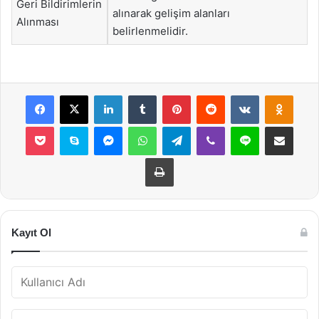
Geri Bildirimlerin
alınarak gelişim alanları
Alınması
belirlenmelidir.
Facebook
X
LinkedIn
Tumblr
Pinterest
Reddit
VKontakte
Odnok
Pocket
Skype
Messenger
WhatsApp
Telegram
Viber
Line
E-Posta ile payla
Yazdır
Kayıt Ol