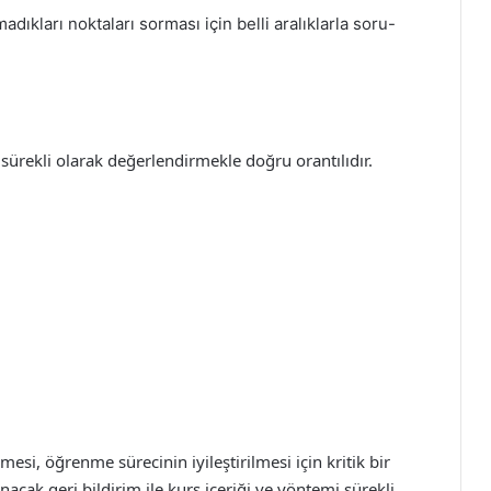
dıkları noktaları sorması için belli aralıklarla soru-
i sürekli olarak değerlendirmekle doğru orantılıdır.
lmesi, öğrenme sürecinin iyileştirilmesi için kritik bir
acak geri bildirim ile kurs içeriği ve yöntemi sürekli