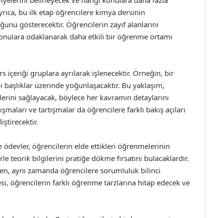
iyelerini belirleyecek ve hangi konulara daha fazla
Ayrıca, bu ilk etap öğrencilere kimya dersinin
unu gösterecektir. Öğrencilerin zayıf alanlarını
onulara odaklanarak daha etkili bir öğrenme ortamı
 içeriği gruplara ayrılarak işlenecektir. Örneğin, bir
ibi başlıklar üzerinde yoğunlaşacaktır. Bu yaklaşım,
erini sağlayacak, böylece her kavramın detaylarını
şmaları ve tartışmalar da öğrencilere farklı bakış açıları
ştirecektir.
 ödevler, öğrencilerin elde ettikleri öğrenmelerinin
erle teorik bilgilerini pratiğe dökme fırsatını bulacaklardır.
ken, aynı zamanda öğrencilere sorumluluk bilinci
esi, öğrencilerin farklı öğrenme tarzlarına hitap edecek ve