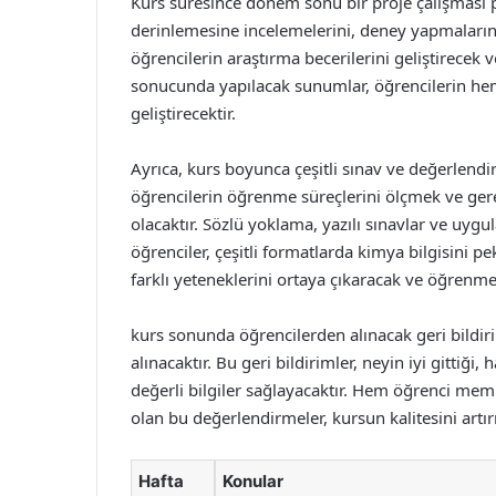
Kurs süresince dönem sonu bir proje çalışması p
derinlemesine incelemelerini, deney yapmalarını
öğrencilerin araştırma becerilerini geliştirecek v
sonucunda yapılacak sunumlar, öğrencilerin hem 
geliştirecektir.
Ayrıca, kurs boyunca çeşitli sınav ve değerlendi
öğrencilerin öğrenme süreçlerini ölçmek ve ger
olacaktır. Sözlü yoklama, yazılı sınavlar ve uygu
öğrenciler, çeşitli formatlarda kimya bilgisini pek
farklı yeteneklerini ortaya çıkaracak ve öğrenme 
kurs sonunda öğrencilerden alınacak geri bildir
alınacaktır. Bu geri bildirimler, neyin iyi gittiğ
değerli bilgiler sağlayacaktır. Hem öğrenci me
olan bu değerlendirmeler, kursun kalitesini artı
Hafta
Konular