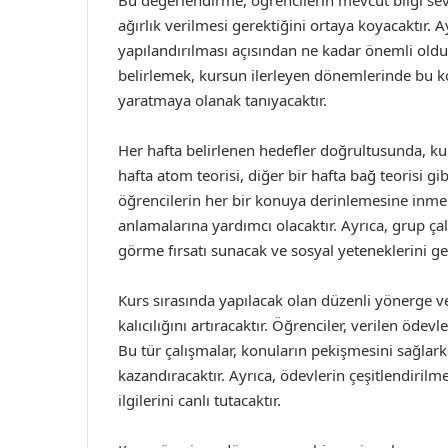
Bu değerlendirme, öğrencilerin mevcut bilgi sev
ağırlık verilmesi gerektiğini ortaya koyacaktır. 
yapılandırılması açısından ne kadar önemli olduğ
belirlemek, kursun ilerleyen dönemlerinde bu k
yaratmaya olanak tanıyacaktır.
Her hafta belirlenen hedefler doğrultusunda, kurs
hafta atom teorisi, diğer bir hafta bağ teorisi g
öğrencilerin her bir konuya derinlemesine inmel
anlamalarına yardımcı olacaktır. Ayrıca, grup çalı
görme fırsatı sunacak ve sosyal yeteneklerini geli
Kurs sırasında yapılacak olan düzenli yönerge ve
kalıcılığını artıracaktır. Öğrenciler, verilen ödevl
Bu tür çalışmalar, konuların pekişmesini sağlar
kazandıracaktır. Ayrıca, ödevlerin çeşitlendirilm
ilgilerini canlı tutacaktır.