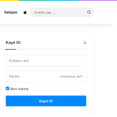
Sitemap
Arama
İletişim
yap
...
Kayıt Ol
Unuttunuz mu?
Beni hatırla
Kayıt Ol