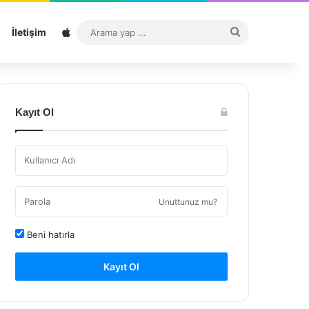
Sitemap
Arama
İletişim
yap
...
Kayıt Ol
Unuttunuz mu?
Beni hatırla
Kayıt Ol