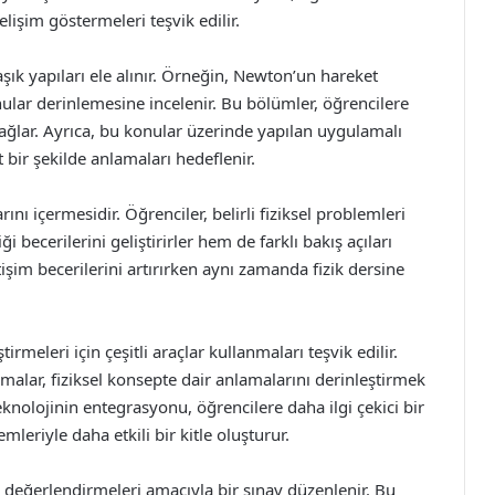
lişim göstermeleri teşvik edilir.
şık yapıları ele alınır. Örneğin, Newton’un hareket
nular derinlemesine incelenir. Bu bölümler, öğrencilere
 sağlar. Ayrıca, bu konular üzerinde yapılan uygulamalı
bir şekilde anlamaları hedeflenir.
nı içermesidir. Öğrenciler, belirli fiziksel problemleri
i becerilerini geliştirirler hem de farklı bakış açıları
tişim becerilerini artırırken aynı zamanda fizik dersine
irmeleri için çeşitli araçlar kullanmaları teşvik edilir.
malar, fiziksel konsepte dair anlamalarını derinleştirmek
teknolojinin entegrasyonu, öğrencilere daha ilgi çekici bir
eriyle daha etkili bir kitle oluşturur.
i değerlendirmeleri amacıyla bir sınav düzenlenir. Bu