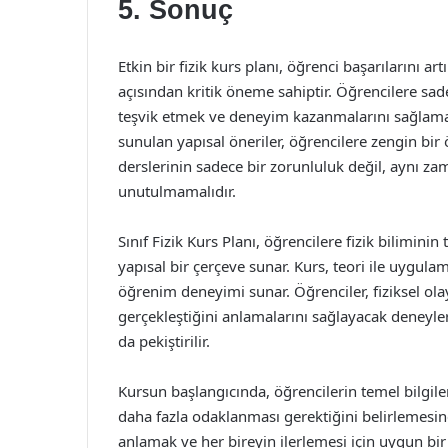
5. Sonuç
Etkin bir fizik kurs planı, öğrenci başarılarını a
açısından kritik öneme sahiptir. Öğrencilere sade
teşvik etmek ve deneyim kazanmalarını sağlamak,
sunulan yapısal öneriler, öğrencilere zengin bi
derslerinin sadece bir zorunluluk değil, aynı zam
unutulmamalıdır.
Sınıf Fizik Kurs Planı, öğrencilere fizik bilimin
yapısal bir çerçeve sunar. Kurs, teori ile uygula
öğrenim deneyimi sunar. Öğrenciler, fiziksel ola
gerçekleştiğini anlamalarını sağlayacak deneyler
da pekiştirilir.
Kursun başlangıcında, öğrencilerin temel bilgil
daha fazla odaklanması gerektiğini belirlemesine 
anlamak ve her bireyin ilerlemesi için uygun bir