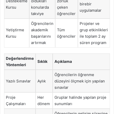
Destekleme
oldukları
zorluk
birebir
Kursu
konularda
çeken
uygulamalar
takviye
öğrenciler
Öğrencilerin
Projeler ve
Yetiştirme
akademik
Tüm
grup etkinlikleri
Kursu
başarılarını
öğrenciler
ile toplam 2 ay
artırmak
süren program
Değerlendirme
Sıklık
Açıklama
Yöntemleri
Öğrencilerin öğrenme
Yazılı Sınavlar
Aylık
düzeyini ölçmek için yapılan
sınavlar
Proje
Her
Gruplar halinde yapılan proje
Çalışmaları
dönem
sunumları
Öğrencilerin gelişim sürecine