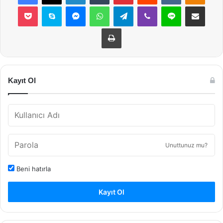
Pocket
Skype
Messenger
WhatsApp
Telegram
Viber
Line
E-Posta ile payla
Yazdır
Kayıt Ol
Unuttunuz mu?
Beni hatırla
Kayıt Ol