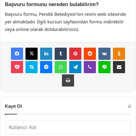
Başvuru formunu nereden bulabilirim?
Başvuru formu, Pendik Belediyesi’nin resmi web sitesinde
yer almaktadır. İlgili kursun sayfasından formu indirebilir
veya online olarak doldurabilirsiniz.
Facebook
X
LinkedIn
Tumblr
Pinterest
Reddit
VKontakte
Odnok
Pocket
Skype
Messenger
WhatsApp
Telegram
Viber
Line
E-Posta ile payla
Yazdır
Kayıt Ol