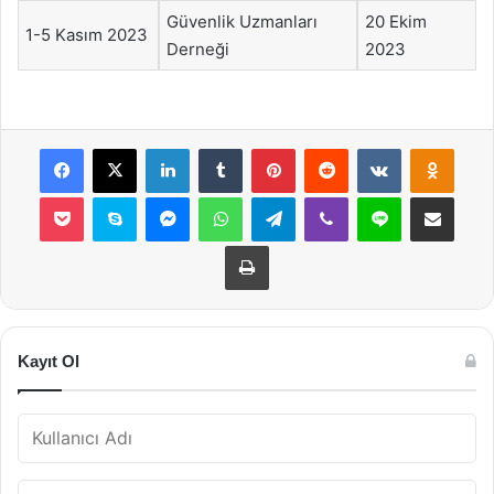
Güvenlik Uzmanları
20 Ekim
1-5 Kasım 2023
Derneği
2023
Facebook
X
LinkedIn
Tumblr
Pinterest
Reddit
VKontakte
Odnok
Pocket
Skype
Messenger
WhatsApp
Telegram
Viber
Line
E-Posta ile payla
Yazdır
Kayıt Ol