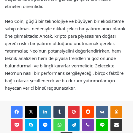
etmeleri önemlidir.
Neo Coin, güçlü bir teknolojiye ve büyüyen bir ekosisteme
sahip olması nedeniyle dikkat çekici bir yatırım aracı olarak
öne çıkmaktadır. Ancak, kripto para piyasasının doğası
gereği riskli bir yatırım olduğunu unutmamak gerekir.
Yatırımcılar, Neo’nun potansiyelini değerlendirirken, hem
teknik analizleri hem de piyasa trendlerini göz önünde
bulundurmalı ve bilinçli kararlar vermelidir. Gelecekte
Neo’nun nasıl bir performans sergileyeceği, birçok faktöre
bağlı olarak şekillenecek ve bu durum yatırımcılar için
heyecan verici bir süreç sunacaktır.
Facebook
X
LinkedIn
Tumblr
Pinterest
Reddit
VKontakte
Odnok
Pocket
Skype
Messenger
WhatsApp
Telegram
Viber
Line
E-Posta ile payla
Yazdır