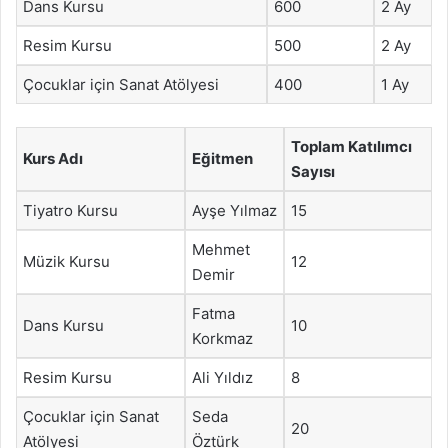
Dans Kursu
600
2 Ay
Resim Kursu
500
2 Ay
Çocuklar için Sanat Atölyesi
400
1 Ay
Toplam Katılımcı
Kurs Adı
Eğitmen
Sayısı
Tiyatro Kursu
Ayşe Yılmaz
15
Mehmet
Müzik Kursu
12
Demir
Fatma
Dans Kursu
10
Korkmaz
Resim Kursu
Ali Yıldız
8
Çocuklar için Sanat
Seda
20
Atölyesi
Öztürk