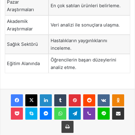
Pazar
En çok satılan ürünleri belirleme.
Araştırmaları
Akademik
Veri analizi ile sonuçlara ulaşma.
Araştırmalar
Hastalıkların yaygınlıklarını
Sağlık Sektörü
inceleme.
Öğrencilerin başarı düzeylerini
Eğitim Alanında
analiz etme.
Facebook
X
LinkedIn
Tumblr
Pinterest
Reddit
VKontakte
Odnok
Pocket
Skype
Messenger
WhatsApp
Telegram
Viber
Line
E-Posta ile payla
Yazdır