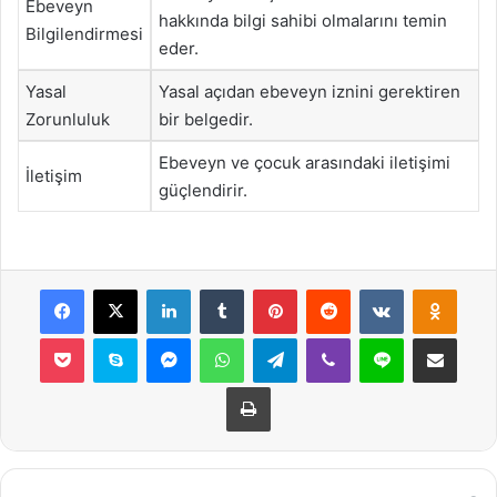
Ebeveyn
hakkında bilgi sahibi olmalarını temin
Bilgilendirmesi
eder.
Yasal
Yasal açıdan ebeveyn iznini gerektiren
Zorunluluk
bir belgedir.
Ebeveyn ve çocuk arasındaki iletişimi
İletişim
güçlendirir.
Facebook
X
LinkedIn
Tumblr
Pinterest
Reddit
VKontakte
Odnok
Pocket
Skype
Messenger
WhatsApp
Telegram
Viber
Line
E-Posta ile payla
Yazdır