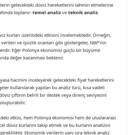
melerin gelecekteki döviz hareketlerini tahmin etmelerine
altında toplanır:
temel analiz
ve
teknik analiz
.
iz kurları üzerindeki etkisini incelemektedir. Örneğin,
ileri ve işsizlik oranları gibi göstergeler, NBP’nin
örlerdir. Eğer Polonya ekonomisi güçlü bir büyüme
sında değer kazanması beklenir.
piyasa hacmini inceleyerek gelecekteki fiyat hareketlerini
geler kullanılarak yapılan bu analiz türü, kısa vadeli
döviz çiftinin belirli bir destek veya direnç seviyesini
oluşturabilir.
ndeki etkisi, hem Polonya ekonomisi hem de uluslararası
l döviz kurlarını takip etmek ve bu kurların analizini
gerekliliktir. Ekonomik verilerin yanı sıra teknik analiz