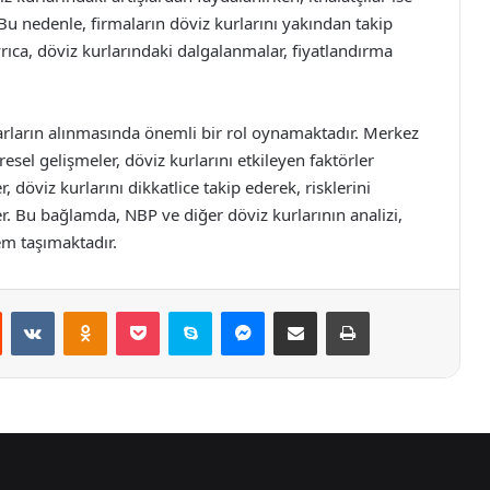
Bu nedenle, firmaların döviz kurlarını yakından takip
rıca, döviz kurlarındaki dalgalanmalar, fiyatlandırma
rarların alınmasında önemli bir rol oynamaktadır. Merkez
esel gelişmeler, döviz kurlarını etkileyen faktörler
, döviz kurlarını dikkatlice takip ederek, risklerini
ler. Bu bağlamda, NBP ve diğer döviz kurlarının analizi,
m taşımaktadır.
st
Reddit
VKontakte
Odnoklassniki
Pocket
Skype
Messenger
E-Posta ile paylaş
Yazdır