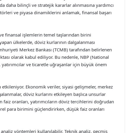
a daha bilinçli ve stratejik kararlar alınmasına yardımcı
ktörleri ve piyasa dinamiklerini anlamak, finansal başarı
e finansal işlemlerin temel taşlarından birini
m yapan ülkelerde, döviz kurlarının dalgalanması
mhuriyeti Merkez Bankası (TCMB) tarafından belirlenen
oktası olarak kabul ediliyor. Bu nedenle, NBP (National
, yatırımcılar ve ticaretle uğraşanlar için büyük önem
n etkileniyor. Ekonomik veriler, siyasi gelişmeler, merkez
galanmalar, döviz kurlarını etkileyen başlıca unsurlar
n faiz oranları, yatırımcıların döviz tercihlerini doğrudan
yerel para birimini güçlendirirken, düşük faiz oranları
analiz yöntemleri kullanılabilir. Teknik analiz, geçmiş