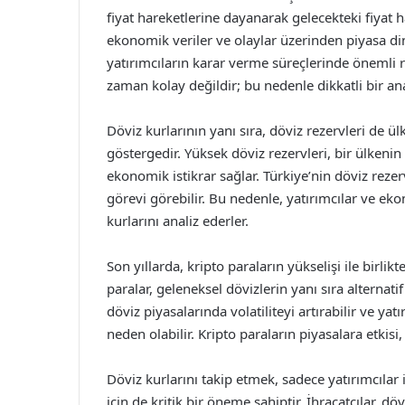
fiyat hareketlerine dayanarak gelecekteki fiyat h
ekonomik veriler ve olaylar üzerinden piyasa di
yatırımcıların karar verme süreçlerinde önemli r
zaman kolay değildir; bu nedenle dikkatli bir ana
Döviz kurlarının yanı sıra, döviz rezervleri de
göstergedir. Yüksek döviz rezervleri, bir ülkenin 
ekonomik istikrar sağlar. Türkiye’nin döviz reze
görevi görebilir. Bu nedenle, yatırımcılar ve eko
kurlarını analiz ederler.
Son yıllarda, kripto paraların yükselişi ile birlik
paralar, geleneksel dövizlerin yanı sıra alternat
döviz piyasalarında volatiliteyi artırabilir ve ya
neden olabilir. Kripto paraların piyasalara etki
Döviz kurlarını takip etmek, sadece yatırımcılar 
için de kritik bir öneme sahiptir. İhracatçılar, dö