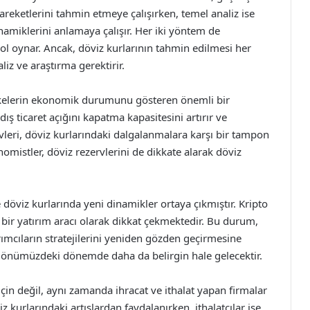
areketlerini tahmin etmeye çalışırken, temel analiz ise
namiklerini anlamaya çalışır. Her iki yöntem de
ol oynar. Ancak, döviz kurlarının tahmin edilmesi her
liz ve araştırma gerektirir.
 ülkelerin ekonomik durumunu gösteren önemli bir
dış ticaret açığını kapatma kapasitesini artırır ve
rvleri, döviz kurlarındaki dalgalanmalara karşı bir tampon
nomistler, döviz rezervlerini de dikkate alarak döviz
te döviz kurlarında yeni dinamikler ortaya çıkmıştır. Kripto
if bir yatırım aracı olarak dikkat çekmektedir. Bu durum,
tırımcıların stratejilerini yeniden gözden geçirmesine
si, önümüzdeki dönemde daha da belirgin hale gelecektir.
için değil, aynı zamanda ihracat ve ithalat yapan firmalar
viz kurlarındaki artışlardan faydalanırken, ithalatçılar ise