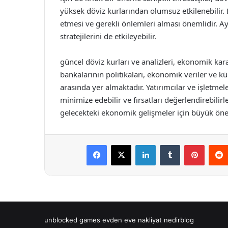
yüksek döviz kurlarından olumsuz etkilenebilir. 
etmesi ve gerekli önlemleri alması önemlidir. Ay
stratejilerini de etkileyebilir.
güncel döviz kurları ve analizleri, ekonomik ka
bankalarının politikaları, ekonomik veriler ve kür
arasında yer almaktadır. Yatırımcılar ve işletmeler
minimize edebilir ve fırsatları değerlendirebilir
gelecekteki ekonomik gelişmeler için büyük öne
Facebook
X
LinkedIn
Tumblr
Pintere
unblocked games
evden eve nakliyat
nedirblog