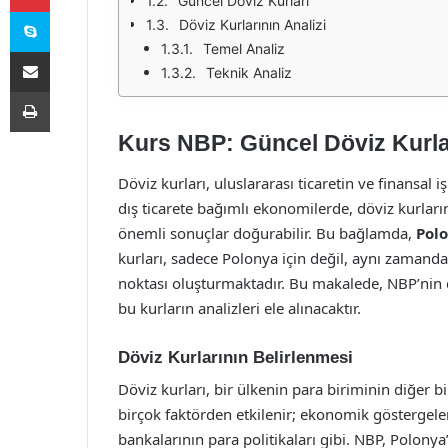
Güncel Döviz Kurları
Skype
Döviz Kurlarının Analizi
Temel Analiz
E-Posta ile paylaş
Teknik Analiz
Yazdır
Kurs NBP: Güncel Döviz Kurlar
Döviz kurları, uluslararası ticaretin ve finansal i
dış ticarete bağımlı ekonomilerde, döviz kurlar
önemli sonuçlar doğurabilir. Bu bağlamda,
Pol
kurları, sadece Polonya için değil, aynı zamanda 
noktası oluşturmaktadır. Bu makalede, NBP’nin dö
bu kurların analizleri ele alınacaktır.
Döviz Kurlarının Belirlenmesi
Döviz kurları, bir ülkenin para biriminin diğer bi
birçok faktörden etkilenir; ekonomik göstergeler,
bankalarının para politikaları gibi. NBP, Polonya’