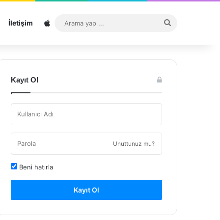
Sitemap
Arama
İletişim
yap
...
Kayıt Ol
Unuttunuz mu?
Beni hatırla
Kayıt Ol