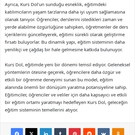
Ayrıca, Kurs Dol’un sunduğu esneklik, eğitimdeki
katılımcıların yaşam tarzlarına daha iyi uyum sağlamasına
olanak tanıyor. Öğrenciler, derslerini istedikleri zaman ve
yerde alabilme özgürlüğüne sahipken, öğretmenler de ders
içeriklerini güncelleyerek, eğitimi sürekli olarak geliştirme
fırsatı buluyorlar. Bu dinamik yapı, eğitim sisteminin daha
yenilikçi ve çağdaş bir hale gelmesine katkıda bulunuyor.
Kurs Dol, eğitimde yeni bir dönemi temsil ediyor. Geleneksel
yöntemlerin ötesine geçerek, öğrencilere daha özgür ve
etkili bir öğrenme deneyimi sunan bu model, eğitim
alanında önemli bir dönüşüm yaratma potansiyeline sahip.
Eğitimciler, öğrenciler ve veliler için daha kapsayıcı ve etkili
bir eğitim ortamı yaratmayı hedefleyen Kurs Dol, geleceğin
eğitim sisteminin temellerini atıyor.
Facebook
X
LinkedIn
Tumblr
Pinterest
Reddit
VKontakte
Odnok