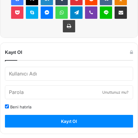
Pocket
Skype
Messenger
WhatsApp
Telegram
Viber
Line
E-Posta ile payla
Yazdır
Kayıt Ol
Unuttunuz mu?
Beni hatırla
Kayıt Ol