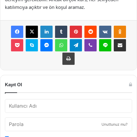
katılımcıya açıktır ve ön koşul aramaz.
Facebook
X
LinkedIn
Tumblr
Pinterest
Reddit
VKontakte
Odnok
Pocket
Skype
Messenger
WhatsApp
Telegram
Viber
Line
E-Posta ile payla
Yazdır
Kayıt Ol
Unuttunuz mu?