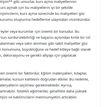
elişim** gibi unsurlar, kurs açma maliyetlerinin
kurs açmak için bu maliyetlerin iyi bir şekilde
işimcilerin, kurs açma sürecinde bu maliyetleri göz
m kurumu oluşturma hedeflerine ulaşmaları mümkündür.
reyler veya kurumlar için önemli bir konudur. Bu
un sürdürülebilirliği ve başarısı açısından kritik bir rol
ralanması veya satın alınması gibi sabit maliyetler göz
n konumuna, büyüklüğüne ve hedef kitleye bağlı olarak
ı, dekorasyonu ve gerekli altyapı için yapılacak
yen önemli bir faktördür. Eğitim materyalleri, kitaplar,
camalar, kursun kalitesini doğrudan etkiler. Bu nedenle,
ateryallerin seçilmesi gerekmektedir. Ayrıca,
rtırabilir. Nitelikli eğitmenler, genellikle daha yüksek
jini ve katılımcıların memnuniyetini artırabilir.