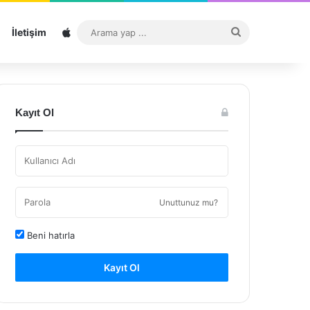
Sitemap
Arama
İletişim
yap
...
Kayıt Ol
Unuttunuz mu?
Beni hatırla
Kayıt Ol