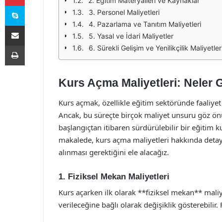
2. Eğitim Materyalleri ve Kaynaklar
Skype
3. Personel Maliyetleri
4. Pazarlama ve Tanıtım Maliyetleri
E-Posta ile paylaş
5. Yasal ve İdari Maliyetler
Yazdır
6. Sürekli Gelişim ve Yenilikçilik Maliyetler
Kurs Açma Maliyetleri: Neler
Kurs açmak, özellikle eğitim sektöründe faaliyet g
Ancak, bu süreçte birçok maliyet unsuru göz ön
başlangıçtan itibaren sürdürülebilir bir eğitim 
makalede, kurs açma maliyetleri hakkında detayl
alınması gerektiğini ele alacağız.
1. Fiziksel Mekan Maliyetleri
Kurs açarken ilk olarak **fiziksel mekan** maliy
verileceğine bağlı olarak değişiklik gösterebilir. 