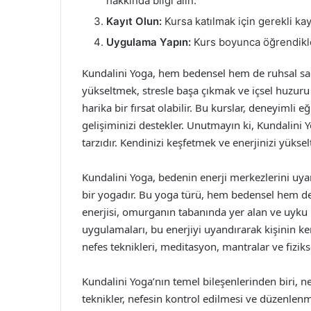
hakkında bilgi alın.
Kayıt Olun:
Kursa katılmak için gerekli kay
Uygulama Yapın:
Kurs boyunca öğrendikle
Kundalini Yoga, hem bedensel hem de ruhsal sağlı
yükseltmek, stresle başa çıkmak ve içsel huzuru 
harika bir fırsat olabilir. Bu kurslar, deneyimli 
gelişiminizi destekler. Unutmayın ki, Kundalini
tarzıdır. Kendinizi keşfetmek ve enerjinizi yüks
Kundalini Yoga, bedenin enerji merkezlerini uya
bir yogadır. Bu yoga türü, hem bedensel hem de z
enerjisi, omurganın tabanında yer alan ve uyku h
uygulamaları, bu enerjiyi uyandırarak kişinin ke
nefes teknikleri, meditasyon, mantralar ve fiziks
Kundalini Yoga’nın temel bileşenlerinden biri, n
teknikler, nefesin kontrol edilmesi ve düzenlenme