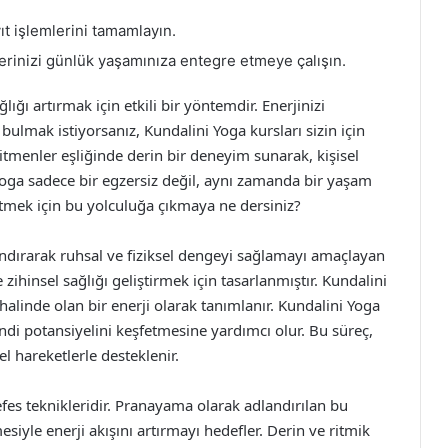
ıt işlemlerini tamamlayın.
rinizi günlük yaşamınıza entegre etmeye çalışın.
ğı artırmak için etkili bir yöntemdir. Enerjinizi
bulmak istiyorsanız, Kundalini Yoga kursları sizin için
eğitmenler eşliğinde derin bir deneyim sunarak, kişisel
 Yoga sadece bir egzersiz değil, aynı zamanda bir yaşam
eltmek için bu yolculuğa çıkmaya ne dersiniz?
ndırarak ruhsal ve fiziksel dengeyi sağlamayı amaçlayan
ihinsel sağlığı geliştirmek için tasarlanmıştır. Kundalini
alinde olan bir enerji olarak tanımlanır. Kundalini Yoga
ndi potansiyelini keşfetmesine yardımcı olur. Bu süreç,
el hareketlerle desteklenir.
efes teknikleridir. Pranayama olarak adlandırılan bu
siyle enerji akışını artırmayı hedefler. Derin ve ritmik