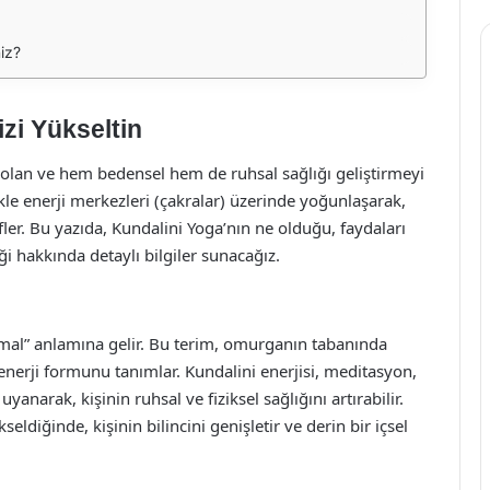
niz?
zi Yükseltin
p olan ve hem bedensel hem de ruhsal sağlığı geliştirmeyi
ikle enerji merkezleri (çakralar) üzerinde yoğunlaşarak,
fler. Bu yazıda, Kundalini Yoga’nın ne olduğu, faydaları
ği hakkında detaylı bilgiler sunacağız.
armal” anlamına gelir. Bu terim, omurganın tabanında
nerji formunu tanımlar. Kundalini enerjisi, meditasyon,
 uyanarak, kişinin ruhsal ve fiziksel sağlığını artırabilir.
ldiğinde, kişinin bilincini genişletir ve derin bir içsel