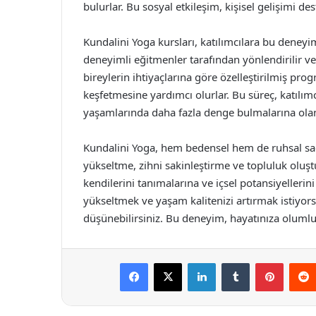
bulurlar. Bu sosyal etkileşim, kişisel gelişimi de
Kundalini Yoga kursları, katılımcılara bu deney
deneyimli eğitmenler tarafından yönlendirilir ve k
bireylerin ihtiyaçlarına göre özelleştirilmiş pr
keşfetmesine yardımcı olurlar. Bu süreç, katılımc
yaşamlarında daha fazla denge bulmalarına olan
Kundalini Yoga, hem bedensel hem de ruhsal sağlı
yükseltme, zihni sakinleştirme ve topluluk oluşt
kendilerini tanımalarına ve içsel potansiyellerini
yükseltmek ve yaşam kalitenizi artırmak istiyors
düşünebilirsiniz. Bu deneyim, hayatınıza olumlu
Facebook
X
LinkedIn
Tumblr
Pintere