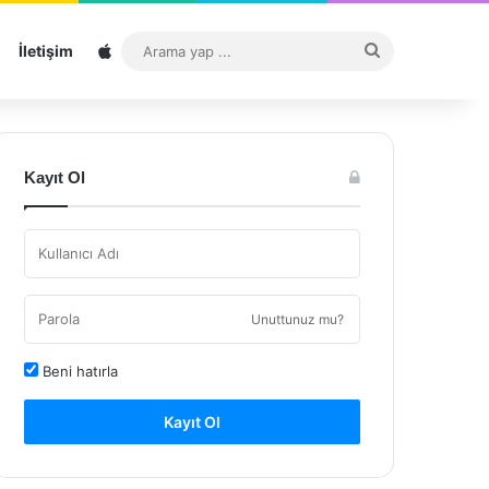
Sitemap
Arama
İletişim
yap
...
Kayıt Ol
Unuttunuz mu?
Beni hatırla
Kayıt Ol