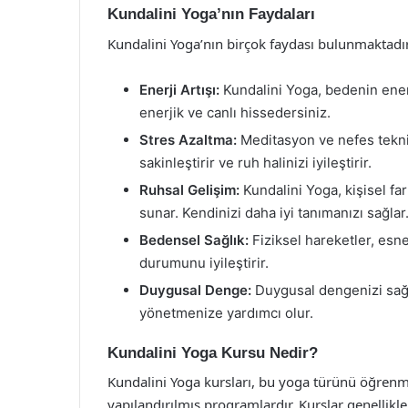
Kundalini Yoga’nın Faydaları
Kundalini Yoga’nın birçok faydası bulunmaktadır.
Enerji Artışı:
Kundalini Yoga, bedenin enerj
enerjik ve canlı hissedersiniz.
Stres Azaltma:
Meditasyon ve nefes teknik
sakinleştirir ve ruh halinizi iyileştirir.
Ruhsal Gelişim:
Kundalini Yoga, kişisel fark
sunar. Kendinizi daha iyi tanımanızı sağlar
Bedensel Sağlık:
Fiziksel hareketler, esnek
durumunu iyileştirir.
Duygusal Denge:
Duygusal dengenizi sağl
yönetmenize yardımcı olur.
Kundalini Yoga Kursu Nedir?
Kundalini Yoga kursları, bu yoga türünü öğrenm
yapılandırılmış programlardır. Kurslar genellikle