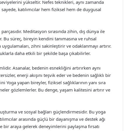
seviyelerini yükseltir. Nefes teknikleri, aynı zamanda
 Bu sayede, katılımcılar hem fiziksel hem de duygusal
parçasıdır. Meditasyon sırasında zihin, dış dünya ile
ar. Bu süreç, bireyin kendini tanımasına ve ruhsal
uygulamaları, zihni sakinleştirir ve odaklanmayı artırır.
larla daha etkili bir şekilde başa çıkabilirler.
lidir. Asanalar, bedenin esnekliğini artırırken aynı
rsizler, enerji akışını teşvik eder ve bedenin sağlıklı bir
ni Yoga yapan bireyler, fiziksel sağlıklarının yanı sıra
meler gözlemlerler. Bu denge, yaşam kalitesini artırır ve
oluşturma ve sosyal bağları güçlendirmesidir. Bu yoga
atılımcılar arasında güçlü bir dayanışma ve destek ağı
le bir araya gelerek deneyimlerini paylaşma fırsatı