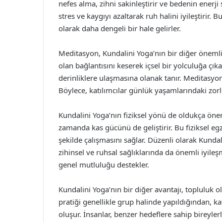
nefes alma, zihni sakinleştirir ve bedenin enerji 
stres ve kaygıyı azaltarak ruh halini iyileştirir.
olarak daha dengeli bir hale gelirler.
Meditasyon, Kundalini Yoga’nın bir diğer önemli 
olan bağlantısını keserek içsel bir yolculuğa çık
derinliklere ulaşmasına olanak tanır. Meditasyon 
Böylece, katılımcılar günlük yaşamlarındaki zorluk
Kundalini Yoga’nın fiziksel yönü de oldukça önem
zamanda kas gücünü de geliştirir. Bu fiziksel egze
şekilde çalışmasını sağlar. Düzenli olarak Kundali
zihinsel ve ruhsal sağlıklarında da önemli iyileş
genel mutluluğu destekler.
Kundalini Yoga’nın bir diğer avantajı, topluluk 
pratiği genellikle grup halinde yapıldığından, k
oluşur. İnsanlar, benzer hedeflere sahip bireyler