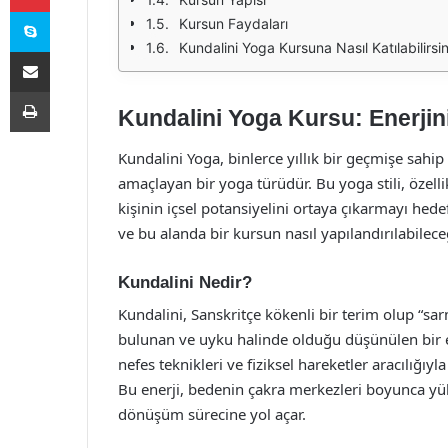
Skype
Kursun Faydaları
Kundalini Yoga Kursuna Nasıl Katılabilirsi
E-Posta ile paylaş
Yazdır
Kundalini Yoga Kursu: Enerjini
Kundalini Yoga, binlerce yıllık bir geçmişe sahi
amaçlayan bir yoga türüdür. Bu yoga stili, özell
kişinin içsel potansiyelini ortaya çıkarmayı hede
ve bu alanda bir kursun nasıl yapılandırılabilece
Kundalini Nedir?
Kundalini, Sanskritçe kökenli bir terim olup “s
bulunan ve uyku halinde olduğu düşünülen bir e
nefes teknikleri ve fiziksel hareketler aracılığıyla
Bu enerji, bedenin çakra merkezleri boyunca yükse
dönüşüm sürecine yol açar.