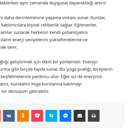
steklerken aynı zamanda duygusal dayanıklılığı artırır.
imi daha derinlemesine yaşama imkanı sunar. Kurslar,
atılımcılara kişisel rehberlik sağlar. Eğitmenler,
ogramlar sunarak herkesin kendi potansiyelini
ıların enerji seviyelerini yükseltmelerine ve
ak tanır.
ğı geliştirmek için etkili bir yöntemdir. Enerjiyi
urma gibi birçok fayda sunar. Bu yoga pratiği, bireylerin
 keşfetmelerine yardımcı olur. Eğer siz de enerjinizi
anız, Kundalini Yoga kurslarına katılmayı
 bir dönüşüm getirebilir.
st
Reddit
VKontakte
Odnoklassniki
Pocket
Skype
Messenger
E-Posta ile paylaş
Yazdır