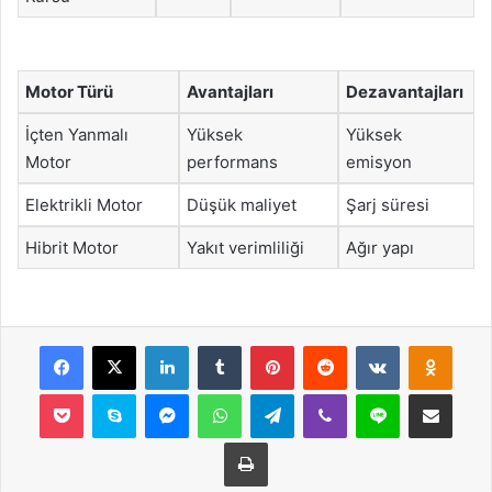
Motor Türü
Avantajları
Dezavantajları
İçten Yanmalı
Yüksek
Yüksek
Motor
performans
emisyon
Elektrikli Motor
Düşük maliyet
Şarj süresi
Hibrit Motor
Yakıt verimliliği
Ağır yapı
Facebook
X
LinkedIn
Tumblr
Pinterest
Reddit
VKontakte
Odnok
Pocket
Skype
Messenger
WhatsApp
Telegram
Viber
Line
E-Posta ile payla
Yazdır