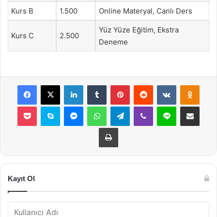
Kurs B
1.500
Online Materyal, Canlı Ders
Yüz Yüze Eğitim, Ekstra
Kurs C
2.500
Deneme
Facebook
X
LinkedIn
Tumblr
Pinterest
Reddit
VKontakte
Odnok
Pocket
Skype
Messenger
WhatsApp
Telegram
Viber
Line
E-Posta ile payla
Yazdır
Kayıt Ol