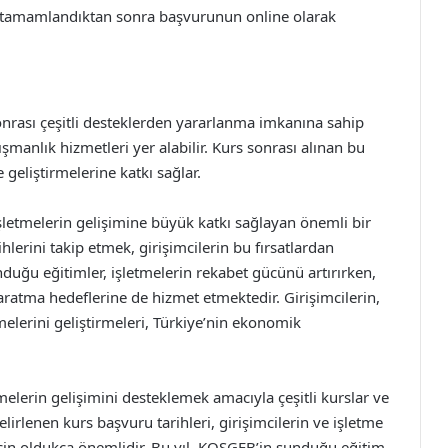
tamamlandıktan sonra başvurunun online olarak
onrası çeşitli desteklerden yararlanma imkanına sahip
ışmanlık hizmetleri yer alabilir. Kurs sonrası alınan bu
e geliştirmelerine katkı sağlar.
işletmelerin gelişimine büyük katkı sağlayan önemli bir
ihlerini takip etmek, girişimcilerin bu fırsatlardan
duğu eğitimler, işletmelerin rekabet gücünü artırırken,
tma hedeflerine de hizmet etmektedir. Girişimcilerin,
melerini geliştirmeleri, Türkiye’nin ekonomik
melerin gelişimini desteklemek amacıyla çeşitli kurslar ve
lirlenen kurs başvuru tarihleri, girişimcilerin ve işletme
için oldukça önemlidir. Bu yıl, KOSGEB’in sunduğu eğitim