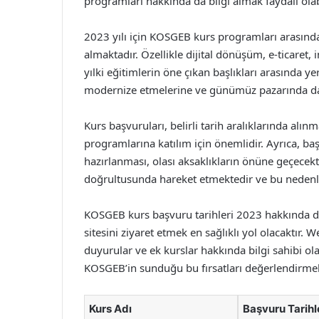
programları hakkında da bilgi almak faydalı olabi
2023 yılı için KOSGEB kurs programları arasında
almaktadır. Özellikle dijital dönüşüm, e-ticaret,
yılki eğitimlerin öne çıkan başlıkları arasında yer
modernize etmelerine ve günümüz pazarında daha
Kurs başvuruları, belirli tarih aralıklarında alınm
programlarına katılım için önemlidir. Ayrıca, baş
hazırlanması, olası aksaklıkların önüne geçecekti
doğrultusunda hareket etmektedir ve bu nedenl
KOSGEB kurs başvuru tarihleri 2023 hakkında de
sitesini ziyaret etmek en sağlıklı yol olacaktır. 
duyurular ve ek kurslar hakkında bilgi sahibi olab
KOSGEB’in sunduğu bu fırsatları değerlendirmeler
Kurs Adı
Başvuru Tarihl