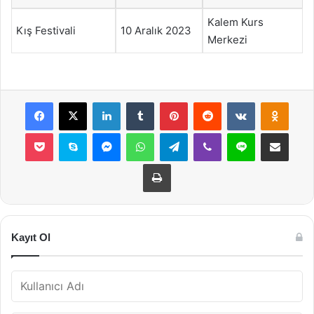
Kalem Kurs
Kış Festivali
10 Aralık 2023
Merkezi
Facebook
X
LinkedIn
Tumblr
Pinterest
Reddit
VKontakte
Odnok
Pocket
Skype
Messenger
WhatsApp
Telegram
Viber
Line
E-Posta ile payla
Yazdır
Kayıt Ol