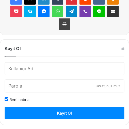
Pocket
Skype
Messenger
WhatsApp
Telegram
Viber
Line
E-Posta ile payla
Yazdır
Kayıt Ol
Unuttunuz mu?
Beni hatırla
Kayıt Ol