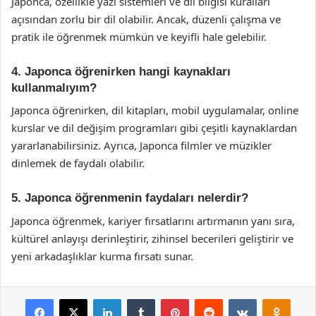
Japonca, özellikle yazı sistemleri ve dil bilgisi kuralları
açısından zorlu bir dil olabilir. Ancak, düzenli çalışma ve
pratik ile öğrenmek mümkün ve keyifli hale gelebilir.
4. Japonca öğrenirken hangi kaynakları
kullanmalıyım?
Japonca öğrenirken, dil kitapları, mobil uygulamalar, online
kurslar ve dil değişim programları gibi çeşitli kaynaklardan
yararlanabilirsiniz. Ayrıca, Japonca filmler ve müzikler
dinlemek de faydalı olabilir.
5. Japonca öğrenmenin faydaları nelerdir?
Japonca öğrenmek, kariyer fırsatlarını artırmanın yanı sıra,
kültürel anlayışı derinleştirir, zihinsel becerileri geliştirir ve
yeni arkadaşlıklar kurma fırsatı sunar.
Facebook
X
LinkedIn
Tumblr
Pinterest
Reddit
VKontakte
Odnok