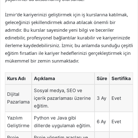
İzmir’de kariyerinizi geliştirmek için iş kurslarına katılmak,
geleceğinizi şekillendirmek adına atılacak önemli bir
adımdır. Bu kurslar sayesinde yeni bilgi ve beceriler
edinebilir, profesyonel bağlantılar kurabilir ve kariyerinizde
ilerleme kaydedebilirsiniz. İzmir, bu anlamda sunduğu çeşitli
eğitim fırsatları ile kariyer hedeflerinizi gerçekleştirmek için
mükemmel bir zemin sunmaktadır.
Kurs Adı
Açıklama
Süre
Sertifika
Sosyal medya, SEO ve
Dijital
içerik pazarlaması üzerine
3 Ay
Evet
Pazarlama
eğitim.
Yazılım
Python ve Java gibi
6 Ay
Evet
Geliştirme
dillerde uygulamalı eğitim.
Proje
Proje yönetim araçları ve