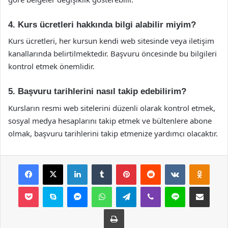
4. Kurs ücretleri hakkında bilgi alabilir miyim?
Kurs ücretleri, her kursun kendi web sitesinde veya iletişim
kanallarında belirtilmektedir. Başvuru öncesinde bu bilgileri
kontrol etmek önemlidir.
5. Başvuru tarihlerini nasıl takip edebilirim?
Kursların resmi web sitelerini düzenli olarak kontrol etmek,
sosyal medya hesaplarını takip etmek ve bültenlere abone
olmak, başvuru tarihlerini takip etmenize yardımcı olacaktır.
Facebook
X
LinkedIn
Tumblr
Pinterest
Reddit
VKontakte
Odnok
Pocket
Skype
Messenger
WhatsApp
Telegram
Viber
Line
E-Posta ile payla
Yazdır