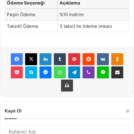
Ödeme Seçeneği
Açıklama
Peşin Ödeme
%10 indirim
Taksitli Ödeme
3 taksit ile ödeme imkanı
Facebook
X
LinkedIn
Tumblr
Pinterest
Reddit
VKontakte
Odnok
Pocket
Skype
Messenger
WhatsApp
Telegram
Viber
Line
E-Posta ile payla
Yazdır
Kayıt Ol