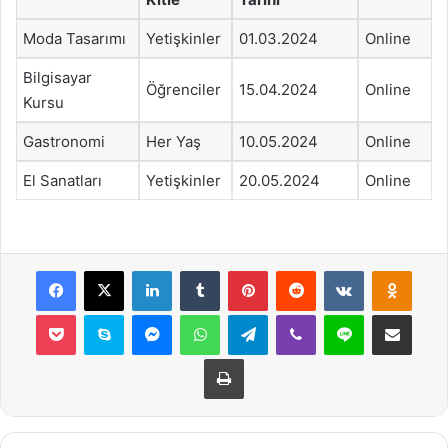
Moda Tasarımı
Yetişkinler
01.03.2024
Online
Bilgisayar
Öğrenciler
15.04.2024
Online
Kursu
Gastronomi
Her Yaş
10.05.2024
Online
El Sanatları
Yetişkinler
20.05.2024
Online
Facebook
X
LinkedIn
Tumblr
Pinterest
Reddit
VKontakte
Odnok
Pocket
Skype
Messenger
WhatsApp
Telegram
Viber
Line
E-Posta ile payla
Yazdır