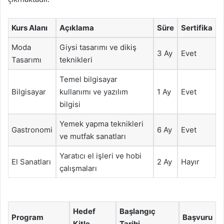
Kurs Alanı
Açıklama
Süre
Sertifika
Moda
Giysi tasarımı ve dikiş
3 Ay
Evet
Tasarımı
teknikleri
Temel bilgisayar
Bilgisayar
kullanımı ve yazılım
1 Ay
Evet
bilgisi
Yemek yapma teknikleri
Gastronomi
6 Ay
Evet
ve mutfak sanatları
Yaratıcı el işleri ve hobi
El Sanatları
2 Ay
Hayır
çalışmaları
Hedef
Başlangıç
Program
Başvuru
Kitle
Tarihi