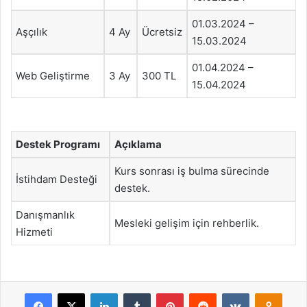
01.03.2024 –
Aşçılık
4 Ay
Ücretsiz
15.03.2024
01.04.2024 –
Web Geliştirme
3 Ay
300 TL
15.04.2024
Destek Programı
Açıklama
Kurs sonrası iş bulma sürecinde
İstihdam Desteği
destek.
Danışmanlık
Mesleki gelişim için rehberlik.
Hizmeti
Facebook
X
LinkedIn
Tumblr
Pinterest
Reddit
VKontakte
Odnok