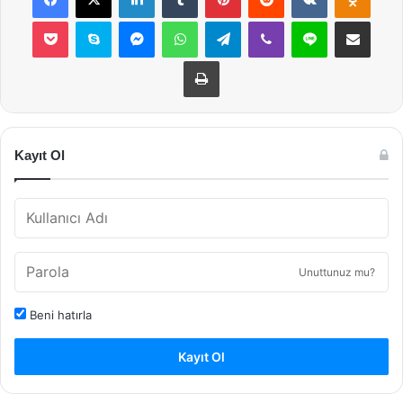
Pocket
Skype
Messenger
WhatsApp
Telegram
Viber
Line
E-Posta ile payla
Yazdır
Kayıt Ol
Unuttunuz mu?
Beni hatırla
Kayıt Ol