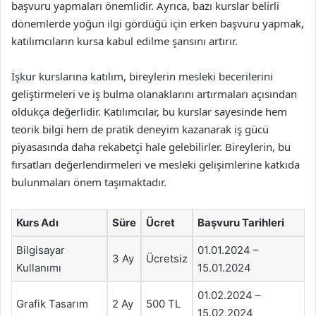
başvuru yapmaları önemlidir. Ayrıca, bazı kurslar belirli
dönemlerde yoğun ilgi gördüğü için erken başvuru yapmak,
katılımcıların kursa kabul edilme şansını artırır.
İşkur kurslarına katılım, bireylerin mesleki becerilerini
geliştirmeleri ve iş bulma olanaklarını artırmaları açısından
oldukça değerlidir. Katılımcılar, bu kurslar sayesinde hem
teorik bilgi hem de pratik deneyim kazanarak iş gücü
piyasasında daha rekabetçi hale gelebilirler. Bireylerin, bu
fırsatları değerlendirmeleri ve mesleki gelişimlerine katkıda
bulunmaları önem taşımaktadır.
Kurs Adı
Süre
Ücret
Başvuru Tarihleri
Bilgisayar
01.01.2024 –
3 Ay
Ücretsiz
Kullanımı
15.01.2024
01.02.2024 –
Grafik Tasarım
2 Ay
500 TL
15.02.2024