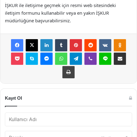
İŞKUR ile iletişime geçmek için resmi web sitesindeki
iletişim formunu kullanabilir veya en yakın İŞKUR
müdürlüğüne başvurabilirsiniz.
Facebook
X
LinkedIn
Tumblr
Pinterest
Reddit
VKontakte
Odnok
Pocket
Skype
Messenger
WhatsApp
Telegram
Viber
Line
E-Posta ile payla
Yazdır
Kayıt Ol