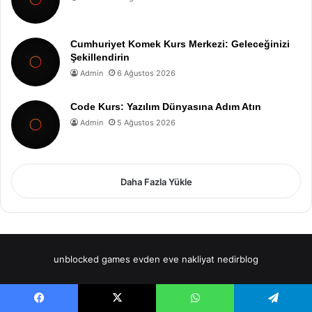
Cumhuriyet Komek Kurs Merkezi: Geleceğinizi
Şekillendirin
Admin
6 Ağustos 2026
Code Kurs: Yazılım Dünyasına Adım Atın
Admin
5 Ağustos 2026
Daha Fazla Yükle
unblocked games
evden eve nakliyat
nedirblog
Facebook
X
WhatsApp
Telegram