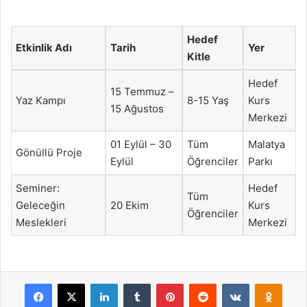
Hedef
Etkinlik Adı
Tarih
Yer
Kitle
Hedef
15 Temmuz –
Yaz Kampı
8-15 Yaş
Kurs
15 Ağustos
Merkezi
01 Eylül – 30
Tüm
Malatya
Gönüllü Proje
Eylül
Öğrenciler
Parkı
Seminer:
Hedef
Tüm
Geleceğin
20 Ekim
Kurs
Öğrenciler
Meslekleri
Merkezi
Facebook
X
LinkedIn
Tumblr
Pinterest
Reddit
VKontakte
Odnok