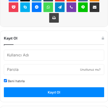
Pocket
Skype
Messenger
WhatsApp
Telegram
Viber
Line
E-Posta ile payla
Yazdır
Kayıt Ol
Unuttunuz mu?
Beni hatırla
Kayıt Ol