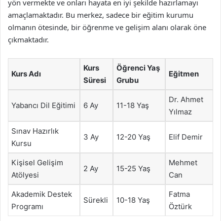
yön vermekte ve onları hayata en iyi şekilde hazırlamayı
amaçlamaktadır. Bu merkez, sadece bir eğitim kurumu
olmanın ötesinde, bir öğrenme ve gelişim alanı olarak öne
çıkmaktadır.
Kurs
Öğrenci Yaş
Kurs Adı
Eğitmen
Süresi
Grubu
Dr. Ahmet
Yabancı Dil Eğitimi
6 Ay
11-18 Yaş
Yılmaz
Sınav Hazırlık
3 Ay
12-20 Yaş
Elif Demir
Kursu
Kişisel Gelişim
Mehmet
2 Ay
15-25 Yaş
Atölyesi
Can
Akademik Destek
Fatma
Sürekli
10-18 Yaş
Programı
Öztürk