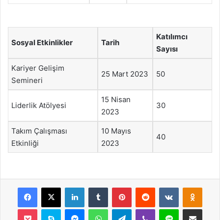
Katılımcı
Sosyal Etkinlikler
Tarih
Sayısı
Kariyer Gelişim
25 Mart 2023
50
Semineri
15 Nisan
Liderlik Atölyesi
30
2023
Takım Çalışması
10 Mayıs
40
Etkinliği
2023
Facebook
X
LinkedIn
Tumblr
Pinterest
Reddit
VKontakte
Odnok
Pocket
Skype
Messenger
WhatsApp
Telegram
Viber
Line
E-Posta ile payla