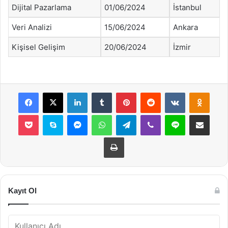
Dijital Pazarlama
01/06/2024
İstanbul
Veri Analizi
15/06/2024
Ankara
Kişisel Gelişim
20/06/2024
İzmir
Facebook
X
LinkedIn
Tumblr
Pinterest
Reddit
VKontakte
Odnok
Pocket
Skype
Messenger
WhatsApp
Telegram
Viber
Line
E-Posta ile payla
Yazdır
Kayıt Ol