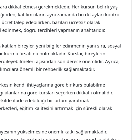
llara dikkat etmesi gerekmektedir. Her kursun belirli yaş
eğinden, katılımcıların aynı zamanda bu detayları kontrol
r ücret talep edebilirken, bazıları ücretsiz olarak
i edinmek, doğru tercihleri yapmanın anahtarıdır.
katılan bireyler, yeni bilgiler edinmenin yanı sıra, sosyal
r kurma fırsatı da bulmaktadır. Kurslar, bireylerin
ergileyebilmeleri açısından son derece önemlidir. Ayrıca,
lımcılara önemli bir rehberlik sağlamaktadır.
erkesin kendi ihtiyaçlarına göre bir kurs bulabilme
lgi alanlarına göre kursları seçerken dikkatli olmalıdır.
şekilde ifade edebildiği bir ortam yaratmak
zleri, eğitim kalitesini artırmak için sürekli olarak
iyesinin yükselmesine önemli katkı sağlamaktadır.
ndirmesi, kişisel ve toplumsal gelişim açısından oldukça