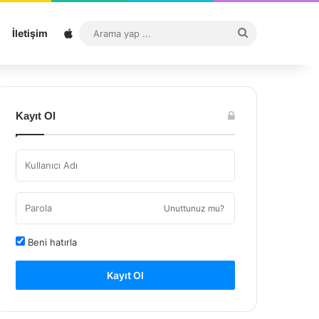
Sitemap
Arama
İletişim
yap
...
Kayıt Ol
Unuttunuz mu?
Beni hatırla
Kayıt Ol