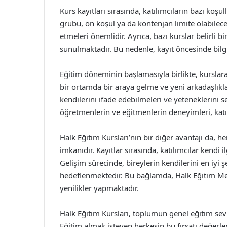
Kurs kayıtları sırasında, katılımcıların bazı koşu
grubu, ön koşul ya da kontenjan limite olabilec
etmeleri önemlidir. Ayrıca, bazı kurslar belirli bi
sunulmaktadır. Bu nedenle, kayıt öncesinde bilg
Eğitim döneminin başlamasıyla birlikte, kurslara 
bir ortamda bir araya gelme ve yeni arkadaşlıkla
kendilerini ifade edebilmeleri ve yeteneklerini s
öğretmenlerin ve eğitmenlerin deneyimleri, katı
Halk Eğitim Kursları’nın bir diğer avantajı da, h
imkanıdır. Kayıtlar sırasında, katılımcılar kendi i
Gelişim sürecinde, bireylerin kendilerini en iyi 
hedeflenmektedir. Bu bağlamda, Halk Eğitim Merke
yenilikler yapmaktadır.
Halk Eğitim Kursları, toplumun genel eğitim sev
Eğitim almak isteyen herkesin bu fırsatı değerle