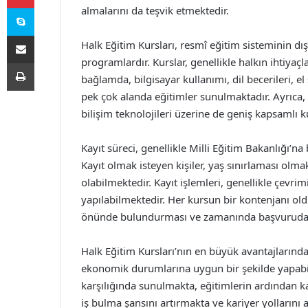
Skype
almalarını da teşvik etmektedir.
E-Posta ile paylaş
Halk Eğitim Kursları, resmî eğitim sisteminin dı
programlardır. Kurslar, genellikle halkın ihtiya
Yazdır
bağlamda, bilgisayar kullanımı, dil becerileri, el
pek çok alanda eğitimler sunulmaktadır. Ayrıca, s
bilişim teknolojileri üzerine de geniş kapsamlı k
Kayıt süreci, genellikle Milli Eğitim Bakanlığı’n
Kayıt olmak isteyen kişiler, yaş sınırlaması olmak
olabilmektedir. Kayıt işlemleri, genellikle çev
yapılabilmektedir. Her kursun bir kontenjanı oldu
önünde bulundurması ve zamanında başvuruda 
Halk Eğitim Kursları’nın en büyük avantajlarından
ekonomik durumlarına uygun bir şekilde yapabilm
karşılığında sunulmakta, eğitimlerin ardından katı
iş bulma şansını artırmakta ve kariyer yollarını 