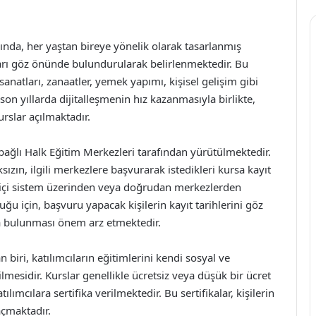
şında, her yaştan bireye yönelik olarak tasarlanmış
çları göz önünde bulundurularak belirlenmektedir. Bu
 sanatları, zanaatler, yemek yapımı, kişisel gelişim gibi
on yıllarda dijitalleşmenin hız kazanmasıyla birlikte,
urslar açılmaktadır.
a bağlı Halk Eğitim Merkezleri tarafından yürütülmektedir.
sızın, ilgili merkezlere başvurarak istedikleri kursa kayıt
rimiçi sistem üzerinden veya doğrudan merkezlerden
ğu için, başvuru yapacak kişilerin kayıt tarihlerini göz
bulunması önem arz etmektedir.
 biri, katılımcıların eğitimlerini kendi sosyal ve
esidir. Kurslar genellikle ücretsiz veya düşük bir ücret
lımcılara sertifika verilmektedir. Bu sertifikalar, kişilerin
açmaktadır.