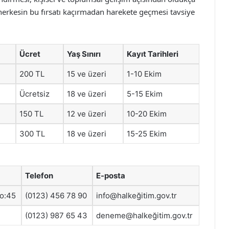
, herkesin bu fırsatı kaçırmadan harekete geçmesi tavsiye
Ücret
Yaş Sınırı
Kayıt Tarihleri
200 TL
15 ve üzeri
1-10 Ekim
Ücretsiz
18 ve üzeri
5-15 Ekim
150 TL
12 ve üzeri
10-20 Ekim
300 TL
18 ve üzeri
15-25 Ekim
Telefon
E-posta
No:45
(0123) 456 78 90
info@halkeğitim.gov.tr
(0123) 987 65 43
deneme@halkeğitim.gov.tr