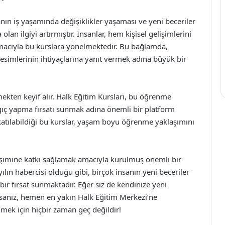
ın iş yaşamında değişiklikler yaşaması ve yeni beceriler
lan ilgiyi artırmıştır. İnsanlar, hem kişisel gelişimlerini
acıyla bu kurslara yönelmektedir. Bu bağlamda,
 kesimlerinin ihtiyaçlarına yanıt vermek adına büyük bir
ekten keyif alır. Halk Eğitim Kursları, bu öğrenme
gıç yapma fırsatı sunmak adına önemli bir platform
katılabildiği bu kurslar, yaşam boyu öğrenme yaklaşımını
elişimine katkı sağlamak amacıyla kurulmuş önemli bir
 yılın habercisi olduğu gibi, birçok insanın yeni beceriler
bir fırsat sunmaktadır. Eğer siz de kendinize yeni
rsanız, hemen en yakın Halk Eğitim Merkezi’ne
nmek için hiçbir zaman geç değildir!