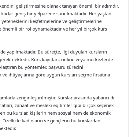
 kendini geliştirmesine olanak tanıyan önemli bir adımdır.
e kadar geniş bir yelpazede sunulmaktadır. Her yaştan
in yeteneklerini keşfetmelerine ve geliştirmelerine
e önemli bir rol oynamaktadır ve her yıl birçok kurs
inde yapılmaktadır. Bu süreçte, ilgi duyulan kursların
gerekmektedir. Kurs kayıtları, online veya merkezlerde
ylaştıran bu yöntemler, başvuru sürecini
na ve ihtiyaçlarına göre uygun kursları seçme fırsatına
amlarla zenginleştirilmiştir. Kurslar arasında yabancı dil
anatları, zanaat ve mesleki eğitimler gibi birçok seçenek
ren bu kurslar, kişilerin hem sosyal hem de ekonomik
. Özellikle kadınların ve gençlerin bu kurslardan
mektedir.