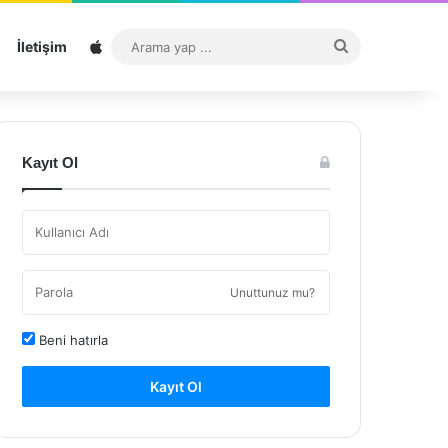
Sitemap
Arama
İletişim
yap
...
Kayıt Ol
Unuttunuz mu?
Beni hatırla
Kayıt Ol