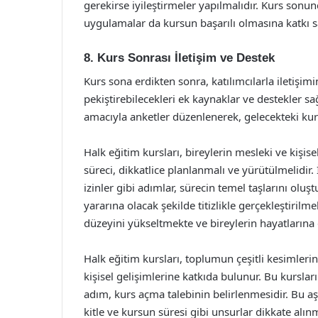
gerekirse iyileştirmeler yapılmalıdır. Kurs sonund
uygulamalar da kursun başarılı olmasına katkı s
8. Kurs Sonrası İletişim ve Destek
Kurs sona erdikten sonra, katılımcılarla iletişim
pekiştirebilecekleri ek kaynaklar ve destekler s
amacıyla anketler düzenlenerek, gelecekteki kursl
Halk eğitim kursları, bireylerin mesleki ve kişi
süreci, dikkatlice planlanmalı ve yürütülmelidir. İ
izinler gibi adımlar, sürecin temel taşlarını oluş
yararına olacak şekilde titizlikle gerçekleştirilme
düzeyini yükseltmekte ve bireylerin hayatlarına
Halk eğitim kursları, toplumun çeşitli kesimleri
kişisel gelişimlerine katkıda bulunur. Bu kursların
adım, kurs açma talebinin belirlenmesidir. Bu a
kitle ve kursun süresi gibi unsurlar dikkate alınm