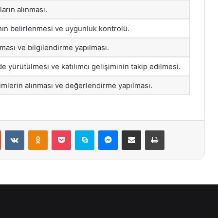
ların alınması.
ın belirlenmesi ve uygunluk kontrolü.
ınması ve bilgilendirme yapılması.
de yürütülmesi ve katılımcı gelişiminin takip edilmesi.
imlerin alınması ve değerlendirme yapılması.
st
Reddit
VKontakte
Odnoklassniki
Pocket
Skype
Messenger
E-Posta ile paylaş
Yazdır