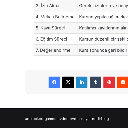
3. İzin Alma
Gerekli izinlerin ve onay
4. Mekan Belirleme
Kursun yapılacağı mekan
5. Kayıt Süreci
Katılımcı kayıtlarının al
6. Eğitim Süreci
Kursun düzenli bir şekil
7. Değerlendirme
Kurs sonunda geri bildir
Facebook
X
LinkedIn
Tumblr
Pintere
unblocked games
evden eve nakliyat
nedirblog