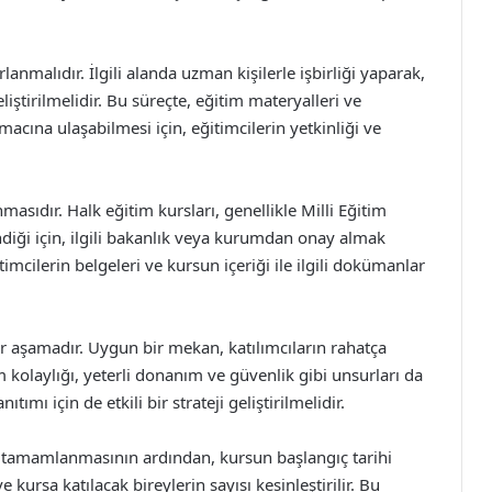
anmalıdır. İlgili alanda uzman kişilerle işbirliği yaparak,
iştirilmelidir. Bu süreçte, eğitim materyalleri ve
acına ulaşabilmesi için, eğitimcilerin yetkinliği ve
masıdır. Halk eğitim kursları, genellikle Milli Eğitim
diği için, ilgili bakanlık veya kurumdan onay almak
imcilerin belgeleri ve kursun içeriği ile ilgili dokümanlar
ir aşamadır. Uygun bir mekan, katılımcıların rahatça
m kolaylığı, yeterli donanım ve güvenlik gibi unsurları da
mı için de etkili bir strateji geliştirilmelidir.
n tamamlanmasının ardından, kursun başlangıç tarihi
 ve kursa katılacak bireylerin sayısı kesinleştirilir. Bu